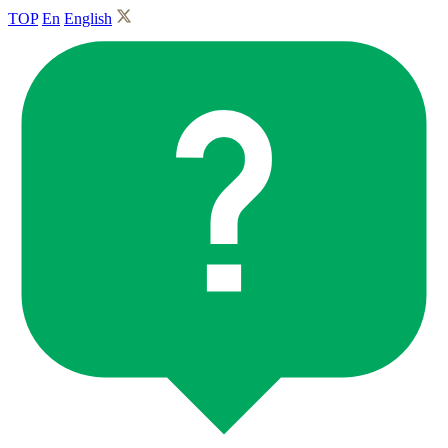
TOP
En
English