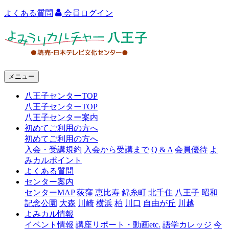
よくある質問
会員ログイン
よ
み
う
メニュー
り
八王子センターTOP
カ
八王子センターTOP
ル
八王子センター案内
初めてご利用の方へ
チ
初めてご利用の方へ
ャ
入会・受講規約
入会から受講まで
Q & A
会員優待
よ
みカルポイント
ー
よくある質問
センター案内
八
センターMAP
荻窪
恵比寿
錦糸町
北千住
八王子
昭和
王
記念公園
大森
川崎
横浜
柏
川口
自由が丘
川越
よみカル情報
子
イベント情報
講座リポート・動画etc.
語学カレッジ
今