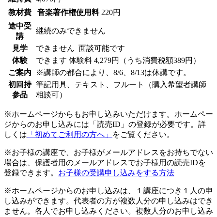
教材費
音楽著作権使用料
220円
途中受
継続のみできません
講
見学
できません
面談可能です
体験
できます
体験料
4,279円（うち消費税額389円）
ご案内
※講師の都合により、8/6、8/13は休講です。
初回持
筆記用具、テキスト、フルート（購入希望者講師
参品
相談可）
※ホームページからもお申し込みいただけます。ホームペー
ジからのお申し込みには「読売ID」の登録が必要です。詳
しくは
「初めてご利用の方へ」
をご覧ください。
※お子様の講座で、お子様がメールアドレスをお持ちでない
場合は、保護者用のメールアドレスでお子様用の読売IDを
登録できます。
お子様の受講申し込みをする方法
※ホームページからのお申し込みは、１講座につき１人の申
し込みができます。代表者の方が複数人分の申し込みはでき
ません。各人でお申し込みください。複数人分のお申し込み