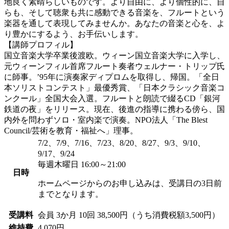
地良く素晴らしいものです。より自由に、より個性的に、自
らも、そして聴衆も共に感動できる音楽を、フルートという
楽器を通して表現してみませんか。あなたの音楽と心を、よ
り豊かにするよう、お手伝いします。
【講師プロフィル】
国立音楽大学卒業後渡欧。ウィーン国立音楽大学に入学し、
元ウィーンフィル首席フルート奏者ウェルナー・トリップ氏
に師事。’95年に演奏家ディプロムを取得し、帰国。「全日
本ソリストコンテスト」最優秀賞、「日本クラシック音楽コ
ンクール」全国大会入選。フルートと朗読で綴るCD「銀河
鉄道の夜」をリリース。現在、後進の指導に携わる傍ら、国
内外を問わずソロ・室内楽で演奏。NPO法人「The Blest
Council/芸術を教育・福祉へ」理事。
7/2、7/9、7/16、7/23、8/20、8/27、9/3、9/10、
9/17、9/24
毎週木曜日 16:00～21:00
日時
ホームページからのお申し込みは、受講日の3日前
までとなります。
受講料
会員
3か月 10回 38,500円（うち消費税額3,500円）
維持費
4,070円