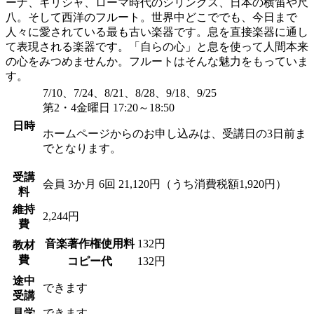
ーナ、ギリシャ、ローマ時代のシリンクス、日本の横笛や尺
八。そして西洋のフルート。世界中どこででも、今日まで
人々に愛されている最も古い楽器です。息を直接楽器に通し
て表現される楽器です。「自らの心」と息を使って人間本来
の心をみつめませんか。フルートはそんな魅力をもっていま
す。
7/10、7/24、8/21、8/28、9/18、9/25
第2・4金曜日 17:20～18:50
日時
ホームページからのお申し込みは、受講日の3日前ま
でとなります。
受講
会員
3か月 6回 21,120円（うち消費税額1,920円）
料
維持
2,244円
費
音楽著作権使用料
132円
教材
費
コピー代
132円
途中
できます
受講
見学
できます