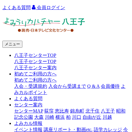
よくある質問
会員ログイン
よ
み
う
メニュー
り
八王子センターTOP
カ
八王子センターTOP
ル
八王子センター案内
初めてご利用の方へ
チ
初めてご利用の方へ
ャ
入会・受講規約
入会から受講まで
Q & A
会員優待
よ
みカルポイント
ー
よくある質問
センター案内
八
センターMAP
荻窪
恵比寿
錦糸町
北千住
八王子
昭和
王
記念公園
大森
川崎
横浜
柏
川口
自由が丘
川越
よみカル情報
子
イベント情報
講座リポート・動画etc.
語学カレッジ
今