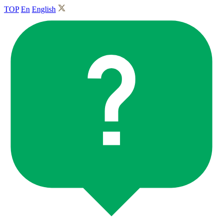
TOP
En
English