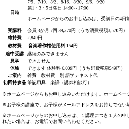
7/5、7/19、8/2、8/16、8/30、9/6、9/20
第1・3・5日曜日 14:00～17:00
日時
ホームページからのお申し込みは、受講日の4日
受講料
会員
3か月 7回 39,270円（うち消費税額3,570円）
維持費
2,849円
教材費
音楽著作権使用料
154円
途中受講
継続のみできません
見学
できません
体験
できます
体験料
6,039円（うち消費税額549円）
ご案内
雑費 教材費 別 語学テキスト代
初回持参品
筆記用具、楽譜（講師相談可）
※ホームページからもお申し込みいただけます。ホームペー
※お子様の講座で、お子様がメールアドレスをお持ちでない
※ホームページからのお申し込みは、１講座につき１人の申
れたい場合は、お電話でお問い合わせください。