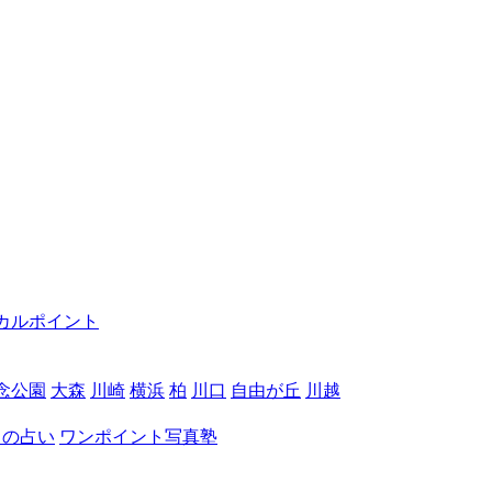
カルポイント
念公園
大森
川崎
横浜
柏
川口
自由が丘
川越
月の占い
ワンポイント写真塾