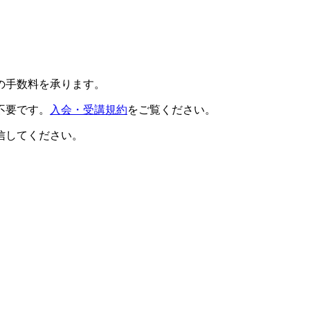
の手数料を承ります。
不要です。
入会・受講規約
をご覧ください。
信してください。