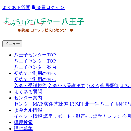
よくある質問
会員ログイン
よ
み
う
メニュー
り
八王子センターTOP
カ
八王子センターTOP
ル
八王子センター案内
初めてご利用の方へ
チ
初めてご利用の方へ
ャ
入会・受講規約
入会から受講まで
Q & A
会員優待
よみ
よくある質問
ー
センター案内
センターMAP
荻窪
恵比寿
錦糸町
北千住
八王子
昭和記
八
よみカル情報
王
イベント情報
講座リポート・動画etc.
語学カレッジ
今
講座検索
子
講師募集