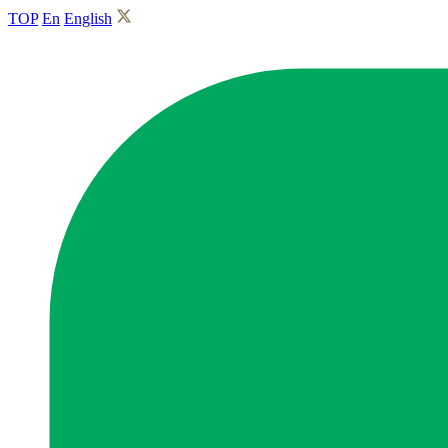
TOP
En
English