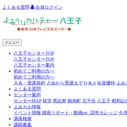
よくある質問
会員ログイン
よ
み
う
メニュー
り
八王子センターTOP
カ
八王子センターTOP
ル
八王子センター案内
初めてご利用の方へ
チ
初めてご利用の方へ
ャ
入会・受講規約
入会から受講まで
Q & A
会員優待
よみ
よくある質問
ー
センター案内
センターMAP
荻窪
恵比寿
錦糸町
北千住
八王子
昭和記
八
よみカル情報
王
イベント情報
講座リポート・動画etc.
語学カレッジ
今
講座検索
子
講師募集