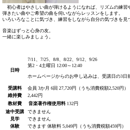
初心者はやさしい曲が弾けるようになれば、リズムの練習や
弾きたい曲やご希望の曲を伺いながらレッスンをします。
いろいろなことに気づき、練習をしながら自分の気づきを見
音楽はずっと心身の友。
一緒に楽しみましょう。
7/11、7/25、8/8、8/22、9/12、9/26
第2・4土曜日 12:00～12:40
日時
ホームページからのお申し込みは、受講日の3日
受講料
会員
3か月 6回 27,720円（うち消費税額2,520円）
維持費
2,442円
教材費
音楽著作権使用料
132円
途中受講
できません
見学
できません
体験
できます
体験料
5,049円（うち消費税額459円）