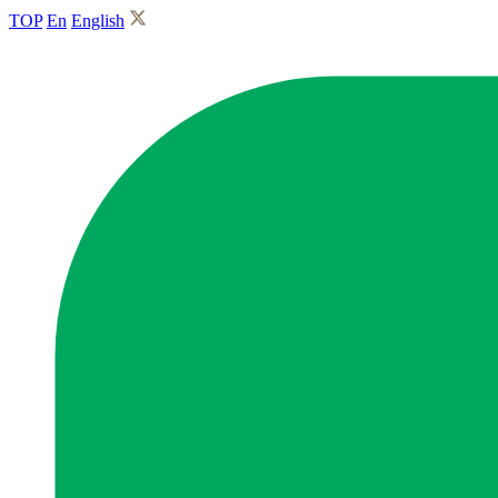
TOP
En
English