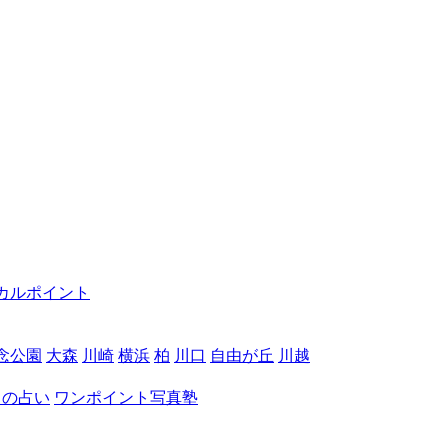
カルポイント
念公園
大森
川崎
横浜
柏
川口
自由が丘
川越
月の占い
ワンポイント写真塾