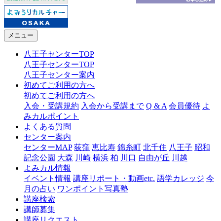
メニュー
八王子センターTOP
八王子センターTOP
八王子センター案内
初めてご利用の方へ
初めてご利用の方へ
入会・受講規約
入会から受講まで
Q & A
会員優待
よ
みカルポイント
よくある質問
センター案内
センターMAP
荻窪
恵比寿
錦糸町
北千住
八王子
昭和
記念公園
大森
川崎
横浜
柏
川口
自由が丘
川越
よみカル情報
イベント情報
講座リポート・動画etc.
語学カレッジ
今
月の占い
ワンポイント写真塾
講座検索
講師募集
講座リクエスト