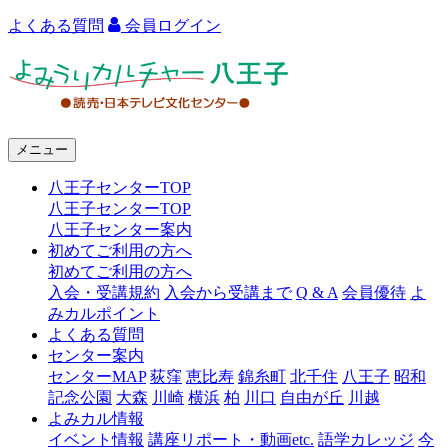
よくある質問
会員ログイン
よ
み
う
メニュー
り
八王子センターTOP
カ
八王子センターTOP
ル
八王子センター案内
初めてご利用の方へ
チ
初めてご利用の方へ
ャ
入会・受講規約
入会から受講まで
Q & A
会員優待
よ
みカルポイント
ー
よくある質問
センター案内
八
センターMAP
荻窪
恵比寿
錦糸町
北千住
八王子
昭和
王
記念公園
大森
川崎
横浜
柏
川口
自由が丘
川越
よみカル情報
子
イベント情報
講座リポート・動画etc.
語学カレッジ
今