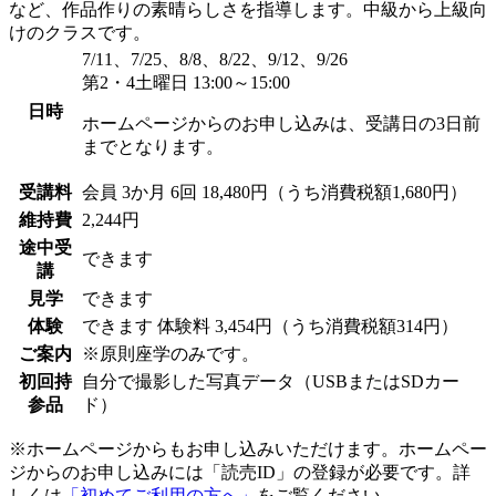
など、作品作りの素晴らしさを指導します。中級から上級向
けのクラスです。
7/11、7/25、8/8、8/22、9/12、9/26
第2・4土曜日 13:00～15:00
日時
ホームページからのお申し込みは、受講日の3日前
までとなります。
受講料
会員
3か月 6回 18,480円（うち消費税額1,680円）
維持費
2,244円
途中受
できます
講
見学
できます
体験
できます
体験料
3,454円（うち消費税額314円）
ご案内
※原則座学のみです。
初回持
自分で撮影した写真データ（USBまたはSDカー
参品
ド）
※ホームページからもお申し込みいただけます。ホームペー
ジからのお申し込みには「読売ID」の登録が必要です。詳
しくは
「初めてご利用の方へ」
をご覧ください。