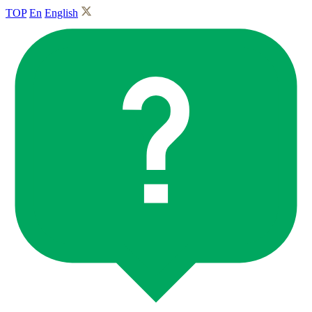
TOP
En
English