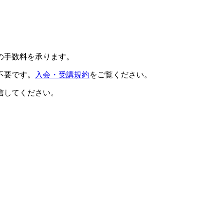
の手数料を承ります。
不要です。
入会・受講規約
をご覧ください。
信してください。