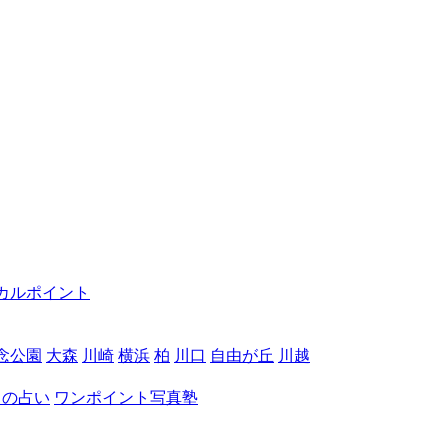
カルポイント
念公園
大森
川崎
横浜
柏
川口
自由が丘
川越
月の占い
ワンポイント写真塾