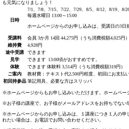
も元気になりましょう！
7/1、7/8、7/15、7/22、7/29、8/5、8/12、8/19、8/2
毎週水曜日 13:00～15:00
日時
ホームページからのお申し込みは、受講日の3日
受講料
会員
3か月 14回 44,275円（うち消費税額4,025円
維持費
4,928円
途中受講
できます
見学
できます
13:00頃がおすすめです。
体験
できます
体験料
3,514円（うち消費税額319円）
ご案内
教材費：テキスト代2,500円程度、初回にお支払
初回持参品
筆記用具、必要な方はスリッパ
※ホームページからもお申し込みいただけます。ホームペー
※お子様の講座で、お子様がメールアドレスをお持ちでない
※ホームページからのお申し込みは、１講座につき１人の申
れたい場合は、お電話でお問い合わせください。