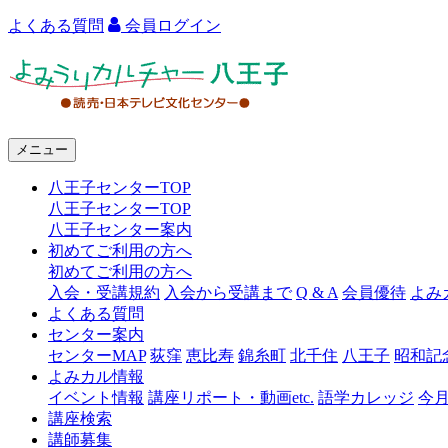
よくある質問
会員ログイン
よ
み
う
メニュー
り
八王子センターTOP
カ
八王子センターTOP
ル
八王子センター案内
初めてご利用の方へ
チ
初めてご利用の方へ
ャ
入会・受講規約
入会から受講まで
Q & A
会員優待
よみ
よくある質問
ー
センター案内
センターMAP
荻窪
恵比寿
錦糸町
北千住
八王子
昭和記
八
よみカル情報
王
イベント情報
講座リポート・動画etc.
語学カレッジ
今
講座検索
子
講師募集