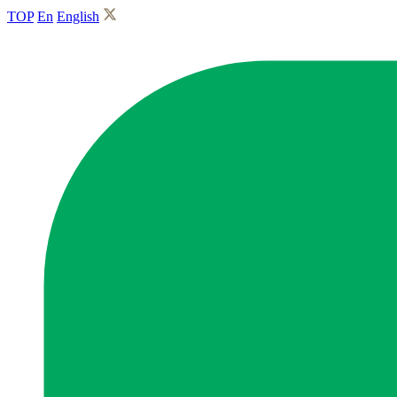
TOP
En
English