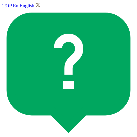
TOP
En
English