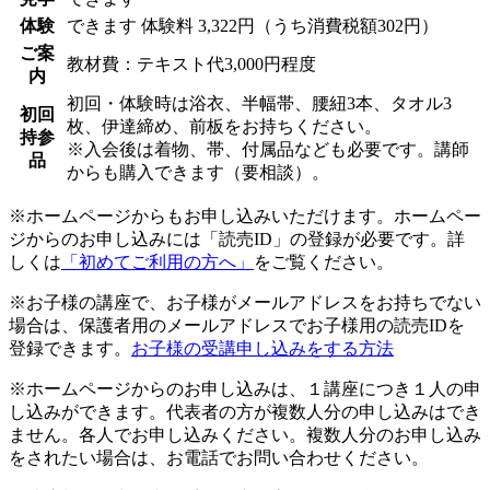
体験
できます
体験料
3,322円（うち消費税額302円）
ご案
教材費：テキスト代3,000円程度
内
初回・体験時は浴衣、半幅帯、腰紐3本、タオル3
初回
枚、伊達締め、前板をお持ちください。
持参
※入会後は着物、帯、付属品なども必要です。講師
品
からも購入できます（要相談）。
※ホームページからもお申し込みいただけます。ホームペー
ジからのお申し込みには「読売ID」の登録が必要です。詳
しくは
「初めてご利用の方へ」
をご覧ください。
※お子様の講座で、お子様がメールアドレスをお持ちでない
場合は、保護者用のメールアドレスでお子様用の読売IDを
登録できます。
お子様の受講申し込みをする方法
※ホームページからのお申し込みは、１講座につき１人の申
し込みができます。代表者の方が複数人分の申し込みはでき
ません。各人でお申し込みください。複数人分のお申し込み
をされたい場合は、お電話でお問い合わせください。