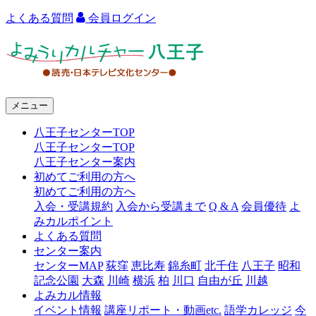
よくある質問
会員ログイン
よ
み
う
メニュー
り
八王子センターTOP
カ
八王子センターTOP
ル
八王子センター案内
初めてご利用の方へ
チ
初めてご利用の方へ
ャ
入会・受講規約
入会から受講まで
Q & A
会員優待
よ
みカルポイント
ー
よくある質問
センター案内
八
センターMAP
荻窪
恵比寿
錦糸町
北千住
八王子
昭和
王
記念公園
大森
川崎
横浜
柏
川口
自由が丘
川越
よみカル情報
子
イベント情報
講座リポート・動画etc.
語学カレッジ
今