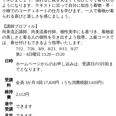
ようになります。テキストに沿って自分に似合う着物・帯・
小物でのコーディネートの仕方を学びます。一人で着物が着
られる喜びと楽しさを感じましょう。
【講師プロフィル】
尚美流正講師、尚美流着付師。個性美学にも基づき、着物姿
の美しさと着る人の個性を引き出すよう指導。上級コースで
は、着せ付けもできるよう指導いたします。
7/12、7/26、8/9、8/23、9/13、9/27
第2・4日曜日 13:20～15:20
日時
ホームページからのお申し込みは、受講日の3日前ま
でとなります。
受講
会員
3か月 6回 17,820円（うち消費税額1,620円）
料
維持
2,112円
費
途中
できます
受講
見学
できます