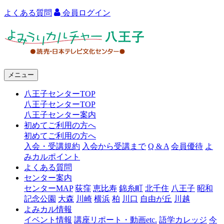
よくある質問
会員ログイン
よ
み
う
メニュー
り
八王子センターTOP
カ
八王子センターTOP
ル
八王子センター案内
初めてご利用の方へ
チ
初めてご利用の方へ
ャ
入会・受講規約
入会から受講まで
Q & A
会員優待
よ
みカルポイント
ー
よくある質問
センター案内
八
センターMAP
荻窪
恵比寿
錦糸町
北千住
八王子
昭和
王
記念公園
大森
川崎
横浜
柏
川口
自由が丘
川越
よみカル情報
子
イベント情報
講座リポート・動画etc.
語学カレッジ
今