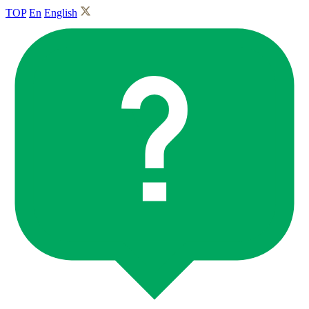
TOP
En
English