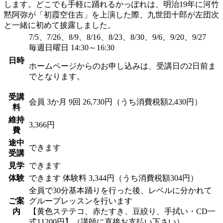
します。どこでも手軽に踊れるかっぽれは、明治19年に河竹
黙阿弥が「初霞空住吉」を上演した際、九世団十郎が左団次
と一緒に初めて披露しました。
7/5、7/26、8/9、8/16、8/23、8/30、9/6、9/20、9/27
毎週日曜日 14:30～16:30
日時
ホームページからのお申し込みは、受講日の2日前ま
でとなります。
受講
会員
3か月 9回 26,730円（うち消費税額2,430円）
料
維持
3,366円
費
途中
できます
受講
見学
できます
体験
できます
体験料
3,344円（うち消費税額304円）
全員で30分基本踊りを行った後、レベルに分かれて
ご案
グループレッスンを行います
内
【黄色ステテコ、赤たすき、豆絞り、手拭い・CD一
式11200円】（講師に直接お支払い下さい）