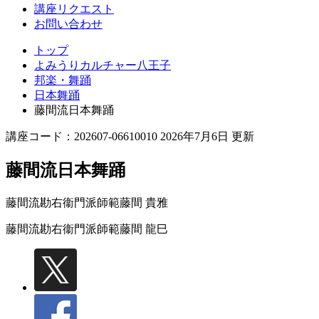
講座リクエスト
お問い合わせ
トップ
よみうりカルチャー八王子
邦楽・舞踊
日本舞踊
藤間流日本舞踊
講座コード：202607-06610010 2026年7月6日 更新
藤間流日本舞踊
藤間流勘右衞門派師範
藤間 貴雅
藤間流勘右衞門派師範
藤間 龍巳