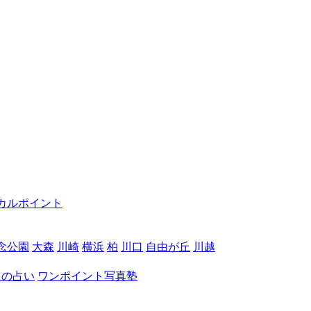
カルポイント
念公園
大森
川崎
横浜
柏
川口
自由が丘
川越
月の占い
ワンポイント写真塾