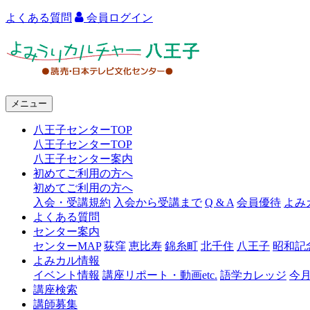
よくある質問
会員ログイン
よ
み
う
メニュー
り
八王子センターTOP
カ
八王子センターTOP
ル
八王子センター案内
初めてご利用の方へ
チ
初めてご利用の方へ
ャ
入会・受講規約
入会から受講まで
Q & A
会員優待
よみ
よくある質問
ー
センター案内
センターMAP
荻窪
恵比寿
錦糸町
北千住
八王子
昭和記
八
よみカル情報
王
イベント情報
講座リポート・動画etc.
語学カレッジ
今
講座検索
子
講師募集