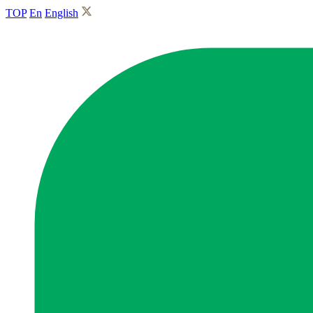
TOP
En
English