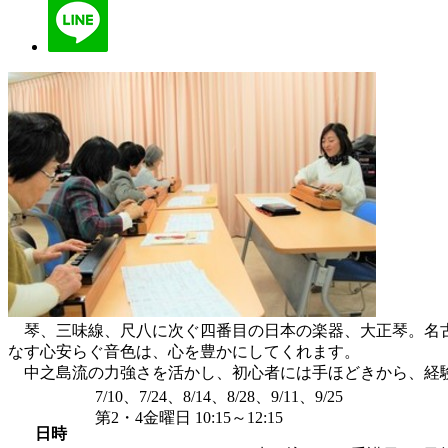
琴、三味線、尺八に次ぐ四番目の日本の楽器、大正琴。名古
なす心安らぐ音色は、心を豊かにしてくれます。
中之島流の力強さを活かし、初心者には手ほどきから、経
7/10、7/24、8/14、8/28、9/11、9/25
第2・4金曜日 10:15～12:15
日時