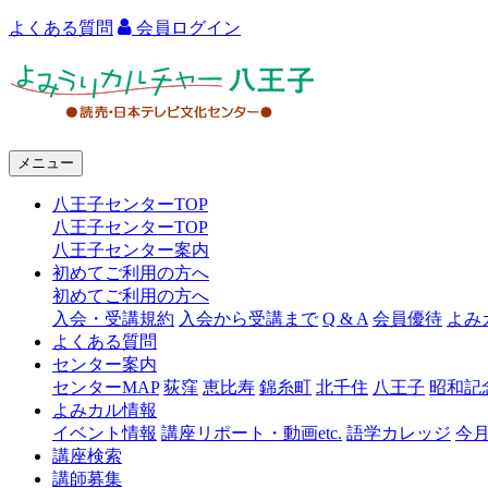
よくある質問
会員ログイン
よ
み
う
メニュー
り
八王子センターTOP
カ
八王子センターTOP
ル
八王子センター案内
初めてご利用の方へ
チ
初めてご利用の方へ
ャ
入会・受講規約
入会から受講まで
Q & A
会員優待
よみ
よくある質問
ー
センター案内
センターMAP
荻窪
恵比寿
錦糸町
北千住
八王子
昭和記
八
よみカル情報
王
イベント情報
講座リポート・動画etc.
語学カレッジ
今
講座検索
子
講師募集