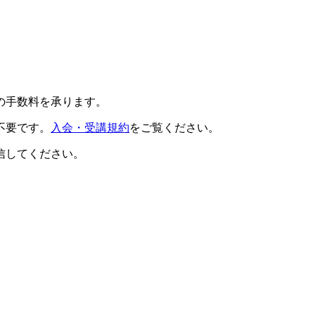
の手数料を承ります。
不要です。
入会・受講規約
をご覧ください。
信してください。