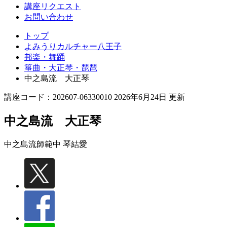
講座リクエスト
お問い合わせ
トップ
よみうりカルチャー八王子
邦楽・舞踊
箏曲・大正琴・琵琶
中之島流 大正琴
講座コード：202607-06330010 2026年6月24日 更新
中之島流 大正琴
中之島流師範
中 琴結愛