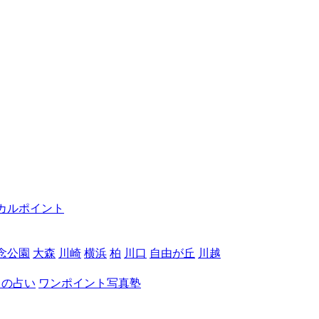
カルポイント
念公園
大森
川崎
横浜
柏
川口
自由が丘
川越
月の占い
ワンポイント写真塾