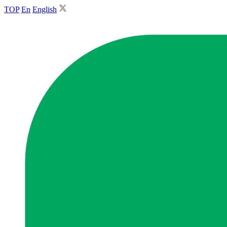
TOP
En
English