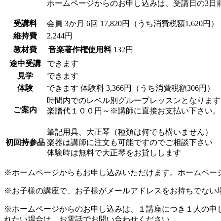
ホームページからのお申し込みは、受講日の3日
受講料
会員
3か月 6回 17,820円（うち消費税額1,620円）
維持費
2,244円
教材費
音楽著作権使用料
132円
途中受講
できます
見学
できます
体験
できます
体験料
3,366円（うち消費税額306円）
時間内でのレベル別グループレッスンとなります
ご案内
楽譜代１００円～※講師に直接お支払い下さい。
筆記用具、大正琴（種類は何でも構いません）
初回持参品
楽器は講師に注文も可能ですのでご相談下さい
体験時は無料で大正琴をお貸しします
※ホームページからもお申し込みいただけます。ホームペー
※お子様の講座で、お子様がメールアドレスをお持ちでない
※ホームページからのお申し込みは、１講座につき１人の申
れたい場合は、お電話でお問い合わせください。