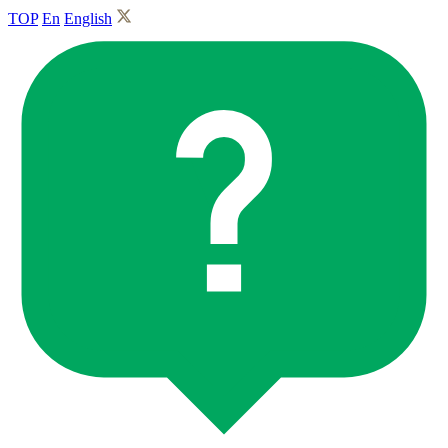
TOP
En
English