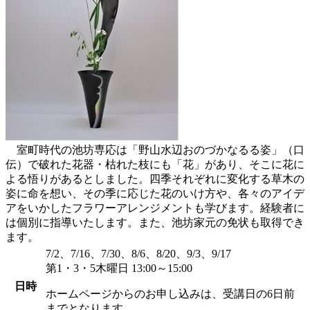
室町時代の池坊専応は「野山水辺おのづかなるる姿」（口
伝）で破れた花器・枯れた枝にも「花」があり、そこに花に
よる悟りがあるとしました。四季それぞれに変化する草木の
姿に命を想い、その季に応じた花のいけ方や、各々のアイデ
アをいかしたフラワーアレンジメントも学びます。経験者に
は個別に指導いたします。また、池坊家元の免状も取得でき
ます。
7/2、7/16、7/30、8/6、8/20、9/3、9/17
第1・3・5木曜日 13:00～15:00
日時
ホームページからのお申し込みは、受講日の6日前
までとなります。