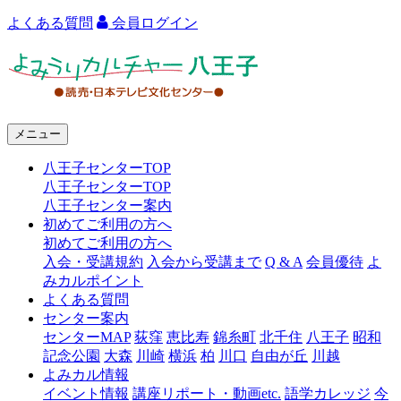
よくある質問
会員ログイン
よ
み
う
メニュー
り
八王子センターTOP
カ
八王子センターTOP
ル
八王子センター案内
初めてご利用の方へ
チ
初めてご利用の方へ
ャ
入会・受講規約
入会から受講まで
Q & A
会員優待
よ
みカルポイント
ー
よくある質問
センター案内
八
センターMAP
荻窪
恵比寿
錦糸町
北千住
八王子
昭和
王
記念公園
大森
川崎
横浜
柏
川口
自由が丘
川越
よみカル情報
子
イベント情報
講座リポート・動画etc.
語学カレッジ
今