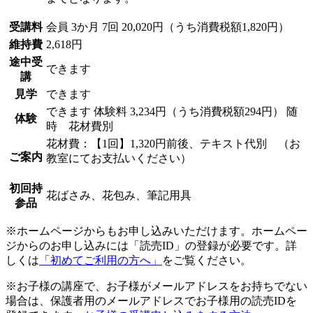
受講料
会員
3か月 7回 20,020円（うち消費税額1,820円）
維持費
2,618円
途中受
できます
講
見学
できます
できます
体験料
3,234円（うち消費税額294円）
随
体験
時 花材費別
花材費：【1回】1,320円前後、テキスト代別 （お
ご案内
教室にてお支払いください）
初回持
花ばさみ、花包み、筆記用具
参品
※ホームページからもお申し込みいただけます。ホームペー
ジからのお申し込みには「読売ID」の登録が必要です。詳
しくは
「初めてご利用の方へ」
をご覧ください。
※お子様の講座で、お子様がメールアドレスをお持ちでない
場合は、保護者用のメールアドレスでお子様用の読売IDを