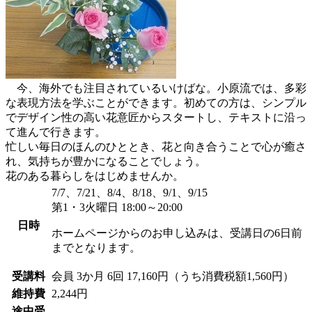
今、海外でも注目されているいけばな。小原流では、多彩
な表現方法を学ぶことができます。初めての方は、シンプル
でデザイン性の高い花意匠からスタートし、テキストに沿っ
て進んで行きます。
忙しい毎日のほんのひととき、花と向き合うことで心が癒さ
れ、気持ちが豊かになることでしょう。
花のある暮らしをはじめませんか。
7/7、7/21、8/4、8/18、9/1、9/15
第1・3火曜日 18:00～20:00
日時
ホームページからのお申し込みは、受講日の6日前
までとなります。
受講料
会員
3か月 6回 17,160円（うち消費税額1,560円）
維持費
2,244円
途中受