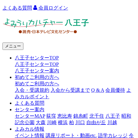
よくある質問
会員ログイン
よ
み
う
メニュー
り
八王子センターTOP
カ
八王子センターTOP
ル
八王子センター案内
初めてご利用の方へ
チ
初めてご利用の方へ
ャ
入会・受講規約
入会から受講まで
Q & A
会員優待
よ
みカルポイント
ー
よくある質問
センター案内
八
センターMAP
荻窪
恵比寿
錦糸町
北千住
八王子
昭和
王
記念公園
大森
川崎
横浜
柏
川口
自由が丘
川越
よみカル情報
子
イベント情報
講座リポート・動画etc.
語学カレッジ
今