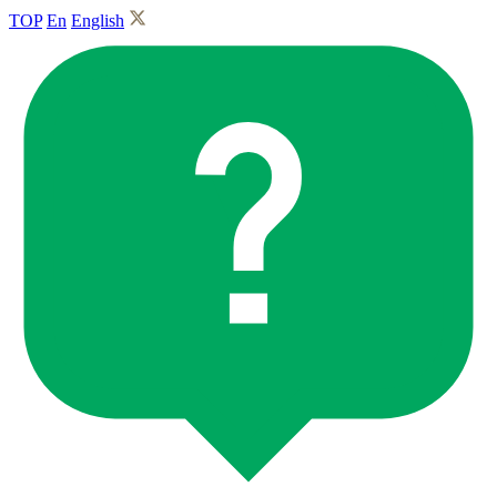
TOP
En
English