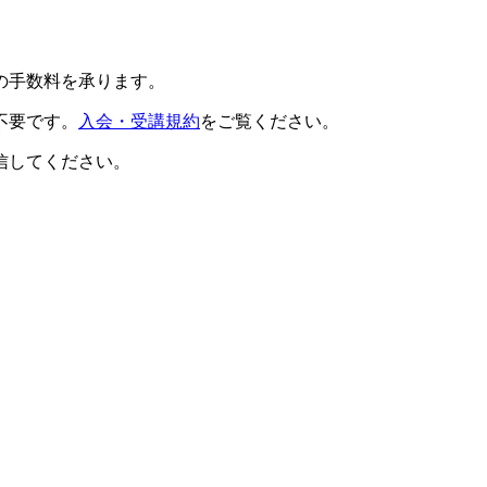
の手数料を承ります。
不要です。
入会・受講規約
をご覧ください。
信してください。