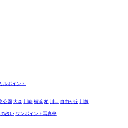
カルポイント
念公園
大森
川崎
横浜
柏
川口
自由が丘
川越
月の占い
ワンポイント写真塾