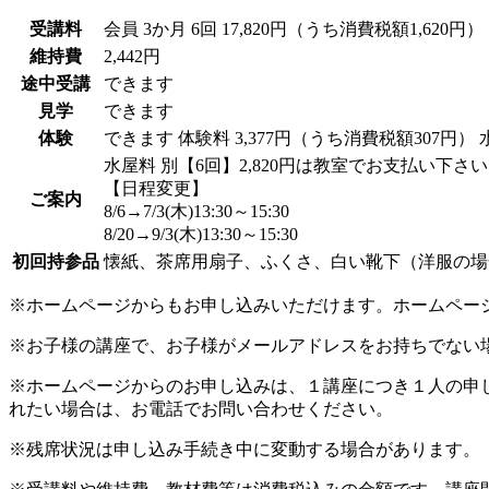
受講料
会員
3か月 6回 17,820円（うち消費税額1,620円）
維持費
2,442円
途中受講
できます
見学
できます
体験
できます
体験料
3,377円（うち消費税額307円）
水屋料 別【6回】2,820円は教室でお支払い下さ
【日程変更】
ご案内
8/6→7/3(木)13:30～15:30
8/20→9/3(木)13:30～15:30
初回持参品
懐紙、茶席用扇子、ふくさ、白い靴下（洋服の場
※ホームページからもお申し込みいただけます。ホームペー
※お子様の講座で、お子様がメールアドレスをお持ちでない
※ホームページからのお申し込みは、１講座につき１人の申
れたい場合は、お電話でお問い合わせください。
※残席状況は申し込み手続き中に変動する場合があります。