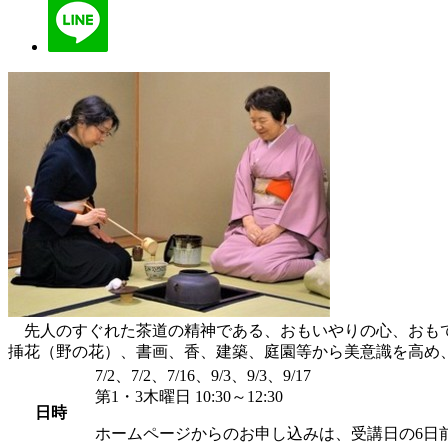
先人のすぐれた茶道の精神である、おもいやりの心、おもて
挿花（野の花）、書画、香、建築、庭園等から美意識を高め
7/2、7/2、7/16、9/3、9/3、9/17
第1・3木曜日 10:30～12:30
日時
ホームページからのお申し込みは、受講日の6日