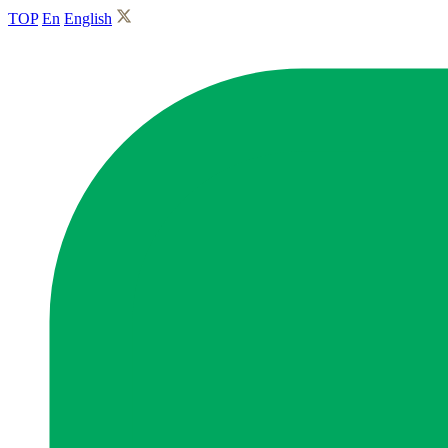
TOP
En
English