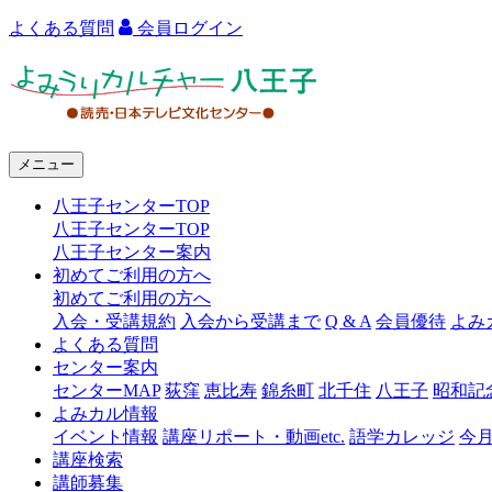
よくある質問
会員ログイン
よ
み
う
メニュー
り
八王子センターTOP
カ
八王子センターTOP
ル
八王子センター案内
初めてご利用の方へ
チ
初めてご利用の方へ
ャ
入会・受講規約
入会から受講まで
Q & A
会員優待
よみ
よくある質問
ー
センター案内
センターMAP
荻窪
恵比寿
錦糸町
北千住
八王子
昭和記
八
よみカル情報
王
イベント情報
講座リポート・動画etc.
語学カレッジ
今
講座検索
子
講師募集