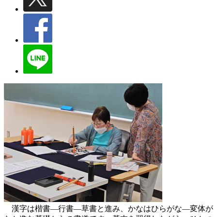
漢字は楷書―行書―草書と進み、かなはひらがな―変体が