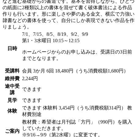
なと進む基礎からの書道です。基本を習得しながら、ひとつ
の紙面に2種類以上の書体を混ぜて書く破体書法による作品
作りも行います。形に楽しさや夢のある金文、横広で力強い
隷書などの書体を使って、自分にしか表現できない作品を作
りましょう。
7/1、7/15、8/5、8/19、9/2、9/9
第1・3水曜日 10:15～12:15
日時
ホームページからのお申し込みは、受講日の3日前
までとなります。
受講料
会員
3か月 6回 18,480円（うち消費税額1,680円）
維持費
2,244円
途中受
できます
講
見学
できます
できます
体験料
3,454円（うち消費税額314円）
教
体験
材費別途
教材費：希望者は月刊誌「方円」（990円）を購入
していただきます。
ご案内
※9/16→9/9（第2水曜）に変更です。