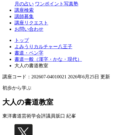
月の占い
ワンポイント写真塾
講座検索
講師募集
講座リクエスト
お問い合わせ
トップ
よみうりカルチャー八王子
書道・ペン字
書道一般（漢字・かな・現代）
大人の書道教室
講座コード：202607-04010021 2026年6月25日 更新
初歩から学ぶ
大人の書道教室
東洋書道芸術学会評議員
坂口 紀峯