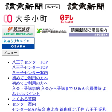
メニュー
八王子センターTOP
八王子センターTOP
八王子センター案内
初めてご利用の方へ
初めてご利用の方へ
入会・受講規約
入会から受講まで
Q & A
会員優待
よ
みカルポイント
よくある質問
センター案内
センターMAP
荻窪
恵比寿
錦糸町
北千住
八王子
昭和