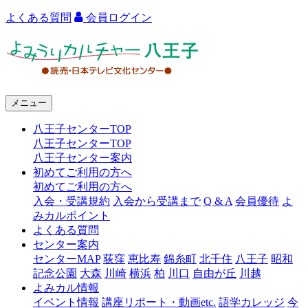
よくある質問
会員ログイン
よ
み
う
メニュー
り
八王子センターTOP
カ
八王子センターTOP
ル
八王子センター案内
初めてご利用の方へ
チ
初めてご利用の方へ
ャ
入会・受講規約
入会から受講まで
Q & A
会員優待
よ
みカルポイント
ー
よくある質問
センター案内
八
センターMAP
荻窪
恵比寿
錦糸町
北千住
八王子
昭和
王
記念公園
大森
川崎
横浜
柏
川口
自由が丘
川越
よみカル情報
子
イベント情報
講座リポート・動画etc.
語学カレッジ
今