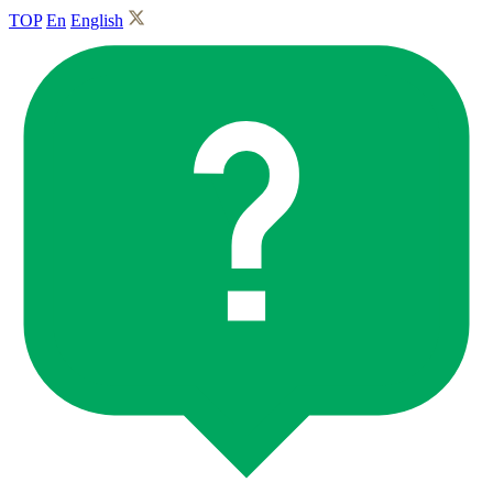
TOP
En
English