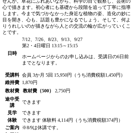
せんか。草花にふれあいながら、科学の目で観察し、芸術の
心で描きます。初心者にも基礎から段階を追って丁寧に指導
します。今まで気づかなかった身近な植物の姿、造化の妙に
目を開き、心も、話題も豊かになるでしょう。そして、何よ
りうれしいのが描きながら人との交流の輪が広がっていくこ
とです。
7/12、7/26、8/23、9/13、9/27
第2・4日曜日 13:15～15:15
日時
ホームページからのお申し込みは、受講日の6日前
までとなります。
受講料
会員
3か月 5回 15,950円（うち消費税額1,450円）
維持費
1,870円
教材費
教材費（500）
2,750円
途中受
できます
講
見学
できます
体験
できます
体験料
4,114円（うち消費税額374円）
ご案内
※8/9は休講です。