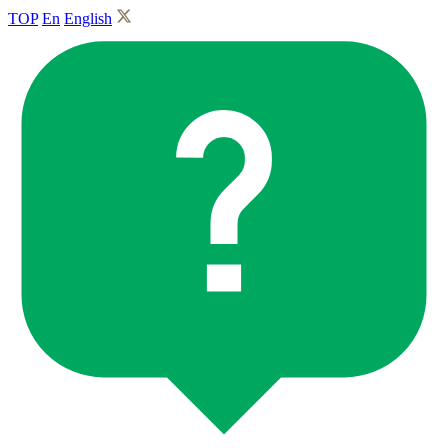
TOP
En
English