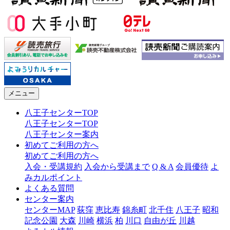
メニュー
八王子センターTOP
八王子センターTOP
八王子センター案内
初めてご利用の方へ
初めてご利用の方へ
入会・受講規約
入会から受講まで
Q & A
会員優待
よ
みカルポイント
よくある質問
センター案内
センターMAP
荻窪
恵比寿
錦糸町
北千住
八王子
昭和
記念公園
大森
川崎
横浜
柏
川口
自由が丘
川越