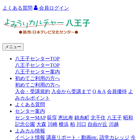
よくある質問
会員ログイン
よ
み
う
メニュー
り
八王子センターTOP
カ
八王子センターTOP
ル
八王子センター案内
初めてご利用の方へ
チ
初めてご利用の方へ
ャ
入会・受講規約
入会から受講まで
Q & A
会員優待
よ
みカルポイント
ー
よくある質問
センター案内
八
センターMAP
荻窪
恵比寿
錦糸町
北千住
八王子
昭和
王
記念公園
大森
川崎
横浜
柏
川口
自由が丘
川越
よみカル情報
子
イベント情報
講座リポート・動画etc.
語学カレッジ
今