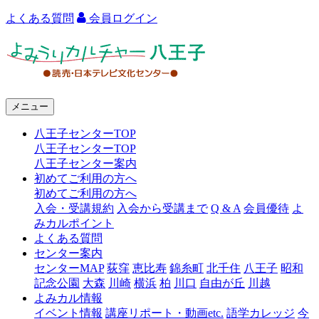
よくある質問
会員ログイン
よ
み
う
メニュー
り
八王子センターTOP
カ
八王子センターTOP
ル
八王子センター案内
初めてご利用の方へ
チ
初めてご利用の方へ
ャ
入会・受講規約
入会から受講まで
Q & A
会員優待
よ
みカルポイント
ー
よくある質問
センター案内
八
センターMAP
荻窪
恵比寿
錦糸町
北千住
八王子
昭和
王
記念公園
大森
川崎
横浜
柏
川口
自由が丘
川越
よみカル情報
子
イベント情報
講座リポート・動画etc.
語学カレッジ
今