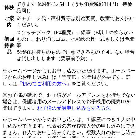
できます
体験料
3,454円（うち消費税額314円）
持参
体験
品同じ
ご案
※モチーフ代・画材費等は別途実費、教室でお支払い
内
ください。
スケッチブック（F4程度）、鉛筆（B以上の軟らかい
初回
もの）、ねり消しゴム、水彩絵の具一式もしくは色鉛
持参
筆
品
※現在お持ちのもので用意できるもので可。ない場合
は貸し出しします（要事前予約）。
※ホームページからもお申し込みいただけます。ホームペー
ジからのお申し込みには「読売ID」の登録が必要です。詳
しくは
「初めてご利用の方へ」
をご覧ください。
※お子様の講座で、お子様がメールアドレスをお持ちでない
場合は、保護者用のメールアドレスでお子様用の読売IDを
登録できます。
お子様の受講申し込みをする方法
※ホームページからのお申し込みは、１講座につき１人の申
し込みができます。代表者の方が複数人分の申し込みはでき
ません。各人でお申し込みください。複数人分のお申し込み