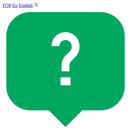
TOP
En
English