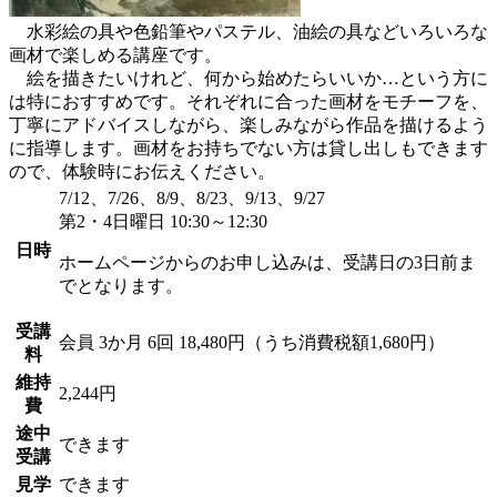
水彩絵の具や色鉛筆やパステル、油絵の具などいろいろな
画材で楽しめる講座です。
絵を描きたいけれど、何から始めたらいいか…という方に
は特におすすめです。それぞれに合った画材をモチーフを、
丁寧にアドバイスしながら、楽しみながら作品を描けるよう
に指導します。画材をお持ちでない方は貸し出しもできます
ので、体験時にお伝えください。
7/12、7/26、8/9、8/23、9/13、9/27
第2・4日曜日 10:30～12:30
日時
ホームページからのお申し込みは、受講日の3日前ま
でとなります。
受講
会員
3か月 6回 18,480円（うち消費税額1,680円）
料
維持
2,244円
費
途中
できます
受講
見学
できます