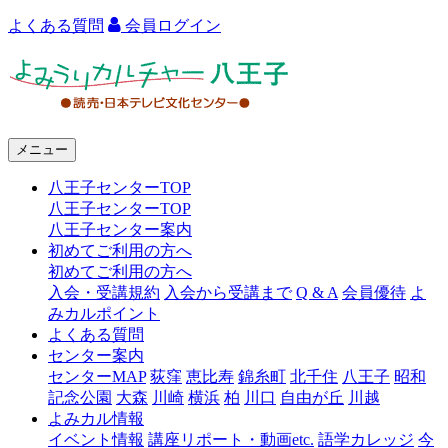
よくある質問
会員ログイン
よ
み
う
メニュー
り
八王子センターTOP
カ
八王子センターTOP
ル
八王子センター案内
初めてご利用の方へ
チ
初めてご利用の方へ
ャ
入会・受講規約
入会から受講まで
Q & A
会員優待
よ
みカルポイント
ー
よくある質問
センター案内
八
センターMAP
荻窪
恵比寿
錦糸町
北千住
八王子
昭和
王
記念公園
大森
川崎
横浜
柏
川口
自由が丘
川越
よみカル情報
子
イベント情報
講座リポート・動画etc.
語学カレッジ
今