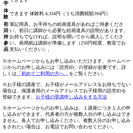
学
体
できます
体験料
4,334円（うち消費税額394円）
験
初
筆記用具。お手持ちの絵画道具があればご持参くださ
回
い。初日に講師から必要な絵画道具の説明があります。
持
お持ちでなければ、説明を聞いてから購入してくださ
参
い。画用紙は講師が準備します（250円程度、教室でお
品
支払いください）。
※ホームページからもお申し込みいただけます。ホームペー
ジからのお申し込みには「読売ID」の登録が必要です。詳
しくは
「初めてご利用の方へ」
をご覧ください。
※お子様の講座で、お子様がメールアドレスをお持ちでない
場合は、保護者用のメールアドレスでお子様用の読売IDを
登録できます。
お子様の受講申し込みをする方法
※ホームページからのお申し込みは、１講座につき１人の申
し込みができます。代表者の方が複数人分の申し込みはでき
ません。各人でお申し込みください。複数人分のお申し込み
をされたい場合は、お電話でお問い合わせください。