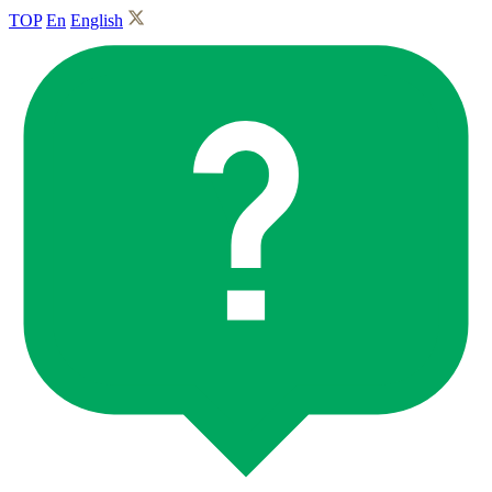
TOP
En
English