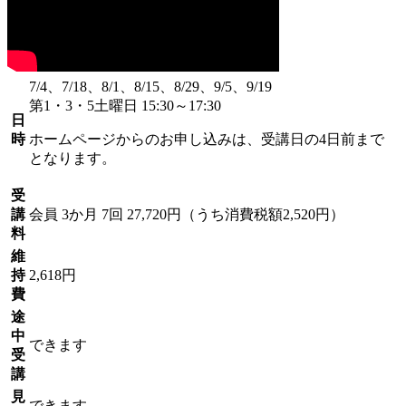
7/4、7/18、8/1、8/15、8/29、9/5、9/19
第1・3・5土曜日 15:30～17:30
日
時
ホームページからのお申し込みは、受講日の4日前まで
となります。
受
講
会員
3か月 7回 27,720円（うち消費税額2,520円）
料
維
持
2,618円
費
途
中
できます
受
講
見
できます