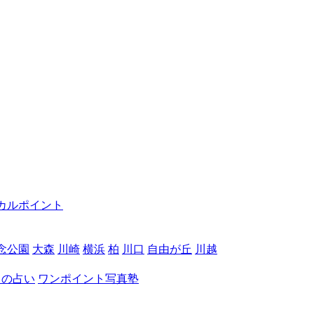
カルポイント
念公園
大森
川崎
横浜
柏
川口
自由が丘
川越
月の占い
ワンポイント写真塾