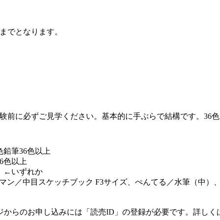
前までとなります。
験前に必ずご見学ください。基本的に手ぶらで結構です。36
鉛筆36色以上
6色以上
 ←いずれか
マン／中目スケッチブック F3サイズ、ぺんてる／水筆（中）、ね
ジからのお申し込みには「読売ID」の登録が必要です。詳しく