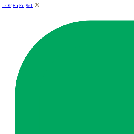
TOP
En
English