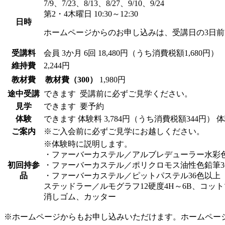
7/9、7/23、8/13、8/27、9/10、9/24
第2・4木曜日 10:30～12:30
日時
ホームページからのお申し込みは、受講日の3日
受講料
会員
3か月 6回 18,480円（うち消費税額1,680円）
維持費
2,244円
教材費
教材費（300）
1,980円
途中受講
できます
受講前に必ずご見学ください。
見学
できます
要予約
体験
できます
体験料
3,784円（うち消費税額344円）
体
ご案内
※ご入会前に必ずご見学にお越しください。
※体験時に説明します。
・ファーバーカステル／アルブレデューラー水彩色
初回持参
・ファーバーカステル／ポリクロモス油性色鉛筆3
品
・ファーバーカステル／ピットパステル36色以上
ステッドラー／ルモグラフ12硬度4H～6B、コット
消しゴム、カッター
※ホームページからもお申し込みいただけます。ホームペー