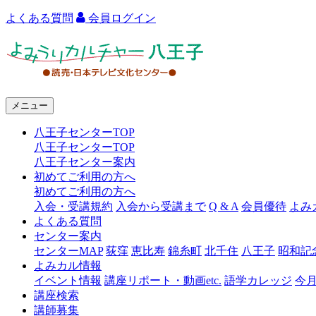
よくある質問
会員ログイン
よ
み
う
メニュー
り
八王子センターTOP
カ
八王子センターTOP
ル
八王子センター案内
初めてご利用の方へ
チ
初めてご利用の方へ
ャ
入会・受講規約
入会から受講まで
Q & A
会員優待
よみ
よくある質問
ー
センター案内
センターMAP
荻窪
恵比寿
錦糸町
北千住
八王子
昭和記
八
よみカル情報
王
イベント情報
講座リポート・動画etc.
語学カレッジ
今
講座検索
子
講師募集