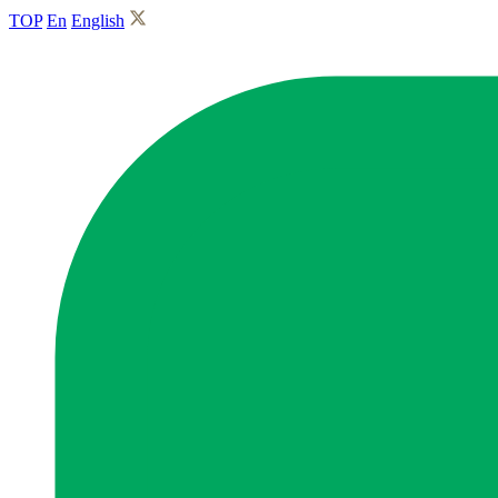
TOP
En
English