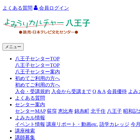
よくある質問
会員ログイン
よ
み
う
メニュー
り
八王子センターTOP
カ
八王子センターTOP
ル
八王子センター案内
初めてご利用の方へ
チ
初めてご利用の方へ
ャ
入会・受講規約
入会から受講まで
Q & A
会員優待
よみ
よくある質問
ー
センター案内
センターMAP
荻窪
恵比寿
錦糸町
北千住
八王子
昭和記
八
よみカル情報
王
イベント情報
講座リポート・動画etc.
語学カレッジ
今
講座検索
子
講師募集