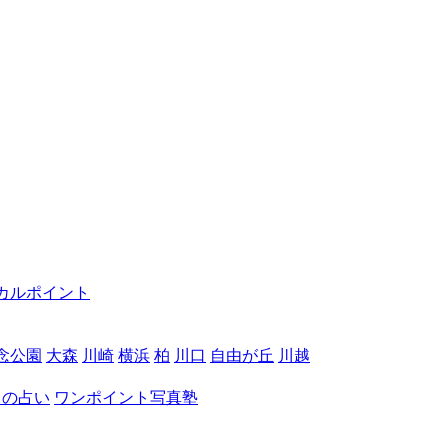
カルポイント
念公園
大森
川崎
横浜
柏
川口
自由が丘
川越
月の占い
ワンポイント写真塾