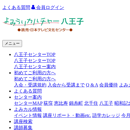
よくある質問
会員ログイン
よ
み
う
メニュー
り
八王子センターTOP
カ
八王子センターTOP
ル
八王子センター案内
初めてご利用の方へ
チ
初めてご利用の方へ
ャ
入会・受講規約
入会から受講まで
Q & A
会員優待
よみ
よくある質問
ー
センター案内
センターMAP
荻窪
恵比寿
錦糸町
北千住
八王子
昭和記
八
よみカル情報
王
イベント情報
講座リポート・動画etc.
語学カレッジ
今
講座検索
子
講師募集