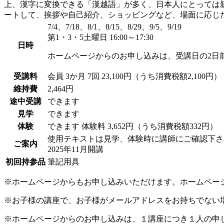
上、漢字に変換できる「漢越語」が多く、日本人にとっては
ートして、挨拶や自己紹介、ショッピングなど、場面に応じ
7/4、7/18、8/1、8/15、8/29、9/5、9/19
第1・3・5土曜日 16:00～17:30
日時
ホームページからのお申し込みは、受講日の2日
受講料
会員
3か月 7回 23,100円（うち消費税額2,100円）
維持費
2,464円
途中受講
できます
見学
できます
体験
できます
体験料
3,652円（うち消費税額332円）
使用テキストは見学、体験時に講師にご確認下さ
ご案内
2025年11月開講
初回持参品
筆記用具
※ホームページからもお申し込みいただけます。ホームペー
※お子様の講座で、お子様がメールアドレスをお持ちでない
※ホームページからのお申し込みは、１講座につき１人の申