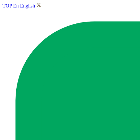
TOP
En
English