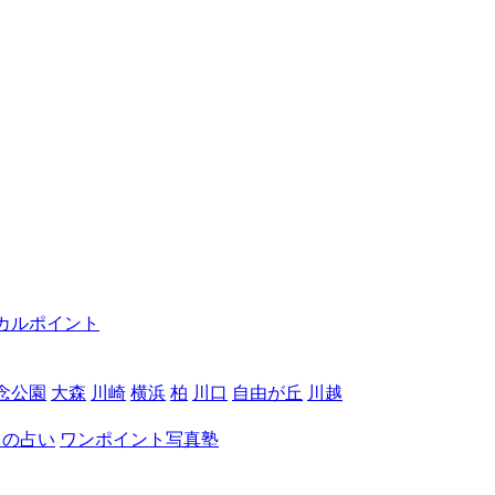
カルポイント
念公園
大森
川崎
横浜
柏
川口
自由が丘
川越
月の占い
ワンポイント写真塾