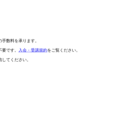
の手数料を承ります。
不要です。
入会・受講規約
をご覧ください。
信してください。