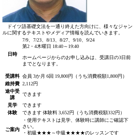
ドイツ語基礎文法を一通り終えた方向けに、様々なジャン
ルに関するテキストやメディア情報を読んでいきます。
7/9、7/23、8/13、8/27、9/10、9/24
第2・4木曜日 18:40～19:40
日時
ホームページからのお申し込みは、受講日の3日前
までとなります。
受講料
会員
3か月 6回 19,800円（うち消費税額1,800円）
維持費
2,112円
途中受
できます
講
見学
できます
体験
できます
体験料
3,652円（うち消費税額332円）
・使用テキストは見学、体験時に講師にご確認下
さい。
ご案内
・初級★★★～中級★★★★のレッスンです