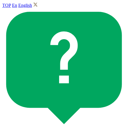
TOP
En
English