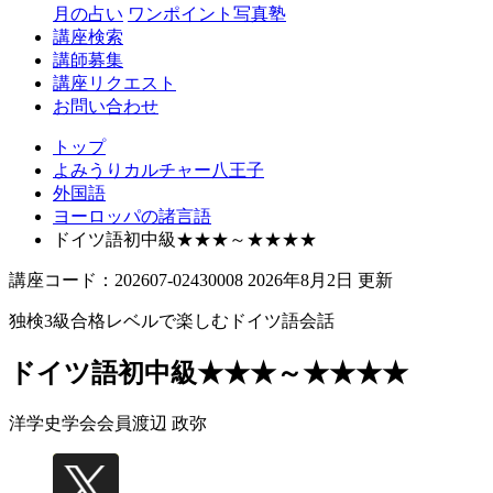
月の占い
ワンポイント写真塾
講座検索
講師募集
講座リクエスト
お問い合わせ
トップ
よみうりカルチャー八王子
外国語
ヨーロッパの諸言語
ドイツ語初中級★★★～★★★★
講座コード：202607-02430008 2026年8月2日 更新
独検3級合格レベルで楽しむドイツ語会話
ドイツ語初中級★★★～★★★★
洋学史学会会員
渡辺 政弥