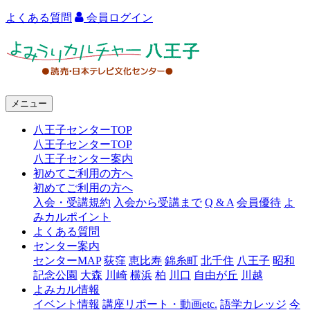
よくある質問
会員ログイン
よ
み
う
メニュー
り
八王子センターTOP
カ
八王子センターTOP
ル
八王子センター案内
初めてご利用の方へ
チ
初めてご利用の方へ
ャ
入会・受講規約
入会から受講まで
Q & A
会員優待
よ
みカルポイント
ー
よくある質問
センター案内
八
センターMAP
荻窪
恵比寿
錦糸町
北千住
八王子
昭和
王
記念公園
大森
川崎
横浜
柏
川口
自由が丘
川越
よみカル情報
子
イベント情報
講座リポート・動画etc.
語学カレッジ
今