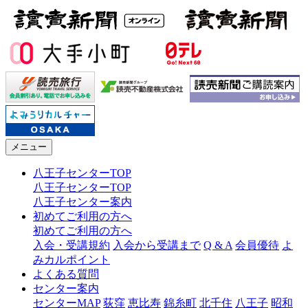
メニュー
八王子センターTOP
八王子センターTOP
八王子センター案内
初めてご利用の方へ
初めてご利用の方へ
入会・受講規約
入会から受講まで
Q & A
会員優待
よ
みカルポイント
よくある質問
センター案内
センターMAP
荻窪
恵比寿
錦糸町
北千住
八王子
昭和