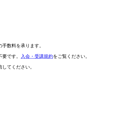
の手数料を承ります。
不要です。
入会・受講規約
をご覧ください。
信してください。