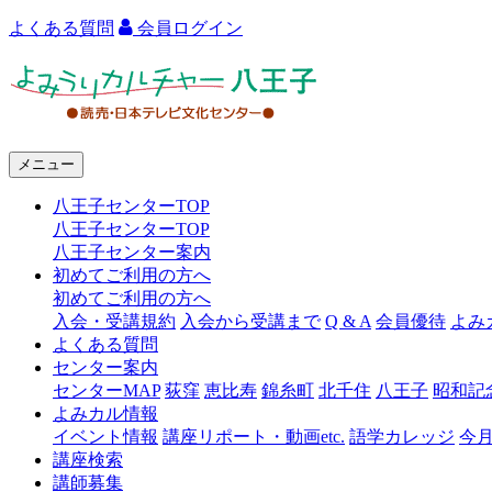
よくある質問
会員ログイン
よ
み
う
メニュー
り
八王子センターTOP
カ
八王子センターTOP
ル
八王子センター案内
初めてご利用の方へ
チ
初めてご利用の方へ
ャ
入会・受講規約
入会から受講まで
Q & A
会員優待
よみ
よくある質問
ー
センター案内
センターMAP
荻窪
恵比寿
錦糸町
北千住
八王子
昭和記
八
よみカル情報
王
イベント情報
講座リポート・動画etc.
語学カレッジ
今
講座検索
子
講師募集