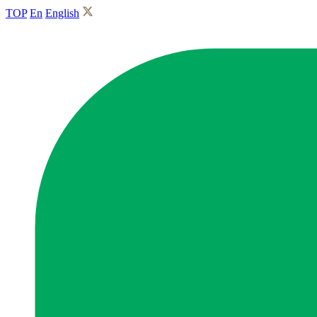
TOP
En
English