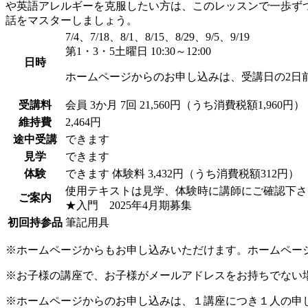
や英語アレルギーを克服したい方は、このレッスンで一歩ず
話をマスターしましょう。
7/4、7/18、8/1、8/15、8/29、9/5、9/19
第1・3・5土曜日 10:30～12:00
日時
ホームページからのお申し込みは、受講日の2日
受講料
会員
3か月 7回 21,560円（うち消費税額1,960円）
維持費
2,464円
途中受講
できます
見学
できます
体験
できます
体験料
3,432円（うち消費税額312円）
使用テキストは見学、体験時に講師にご確認下さ
ご案内
★入門 2025年4月期募集
初回持参品
筆記用具
※ホームページからもお申し込みいただけます。ホームペー
※お子様の講座で、お子様がメールアドレスをお持ちでない
※ホームページからのお申し込みは、１講座につき１人の申