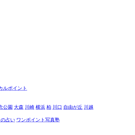
カルポイント
念公園
大森
川崎
横浜
柏
川口
自由が丘
川越
月の占い
ワンポイント写真塾