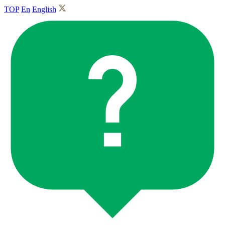
TOP
En
English