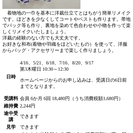
着物地の一巾を基本に洋裁仕立てとはちがう簡単リメイク
です。ほどきを少なくしてコートやベストも作ります。帯地
でバック等も作り、裏地を染めて色合わせや小物を作って楽
しくリメイクいたしましょう。
洋裁の経験のない方でも大丈夫です。
お好きな和布(着物や羽織をほどいたもの）を使って、洋服
からバッグ・アクセサリーまで楽しく作りましょう。
4/16、5/21、6/18、7/16、8/20、9/17
第3木曜日 10:30～12:30
日時
ホームページからのお申し込みは、受講日の6日前
までとなります。
受講料
会員
6か月 6回 18,480円（うち消費税額1,680円）
維持費
2,244円
途中受
できます
講
見学
できます