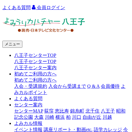
よくある質問
会員ログイン
よ
み
う
メニュー
り
八王子センターTOP
カ
八王子センターTOP
ル
八王子センター案内
初めてご利用の方へ
チ
初めてご利用の方へ
ャ
入会・受講規約
入会から受講まで
Q & A
会員優待
よ
みカルポイント
ー
よくある質問
センター案内
八
センターMAP
荻窪
恵比寿
錦糸町
北千住
八王子
昭和
王
記念公園
大森
川崎
横浜
柏
川口
自由が丘
川越
よみカル情報
子
イベント情報
講座リポート・動画etc.
語学カレッジ
今