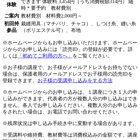
できます
体験料
3,454円（うち消費税額314円）
随
体験
時＊要予約 教材費別
ご案内
教材費別 材料費2,000円～
初回持
裁縫用具（マチバリ、チャコ）、しつけ糸、縫い糸
参品
（ポリエステル可）、布地
※ホームページからもお申し込みいただけます。ホームペー
ジからのお申し込みには「読売ID」の登録が必要です。詳
しくは
「初めてご利用の方へ」
をご覧ください。
※お子様の講座で、お子様がメールアドレスをお持ちでない
場合は、保護者用のメールアドレスでお子様用の読売IDを
登録できます。
お子様の受講申し込みをする方法
※ホームページからのお申し込みは、１講座につき１人の申
し込みができます。代表者の方が複数人分の申し込みはでき
ません。各人でお申し込みください。複数人分のお申し込み
をされたい場合は、お電話でお問い合わせください。
※残席状況は申し込み手続き中に変動する場合があります。
※受講料や維持費、教材費等は消費税込みの金額です。講座