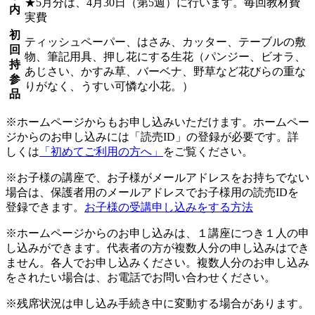
★5月分は、4月30日（第5週）に行います。毎回教材費
内
実費
初
ティッシュペーパー、はさみ、カッター、テーブルの敷
回
物、筆記用具、押し花にする生花（パンジー、ビオラ、
持
あじさい、かすみ草、バーベナ、野草など花びらの重な
参
りがなく、うすい可憐な小花。）
品
※ホームページからもお申し込みいただけます。ホームペー
ジからのお申し込みには「読売ID」の登録が必要です。詳
しくは
「初めてご利用の方へ」
をご覧ください。
※お子様の講座で、お子様がメールアドレスをお持ちでない
場合は、保護者用のメールアドレスでお子様用の読売IDを
登録できます。
お子様の受講申し込みをする方法
※ホームページからのお申し込みは、１講座につき１人の申
し込みができます。代表者の方が複数人分の申し込みはでき
ません。各人でお申し込みください。複数人分のお申し込み
をされたい場合は、お電話でお問い合わせください。
※残席状況は申し込み手続き中に変動する場合があります。