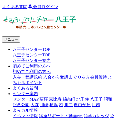
よくある質問
会員ログイン
よ
み
う
メニュー
り
八王子センターTOP
カ
八王子センターTOP
ル
八王子センター案内
初めてご利用の方へ
チ
初めてご利用の方へ
ャ
入会・受講規約
入会から受講まで
Q & A
会員優待
よ
みカルポイント
ー
よくある質問
センター案内
八
センターMAP
荻窪
恵比寿
錦糸町
北千住
八王子
昭和
王
記念公園
大森
川崎
横浜
柏
川口
自由が丘
川越
よみカル情報
子
イベント情報
講座リポート・動画etc.
語学カレッジ
今