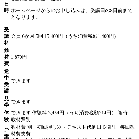
日
時
ホームページからのお申し込みは、受講日の8日前まで
となります。
受
講
会員
6か月 5回 15,400円（うち消費税額1,400円）
料
維
持
1,870円
費
途
中
できます
受
講
見
できます
学
体
できます
体験料
3,454円（うち消費税額314円）
随時
験
教材費別
教材費 別 初回押し器・テキスト代他11,649円、毎回教
ご
材費実費
案