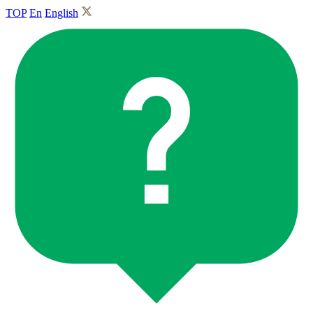
TOP
En
English