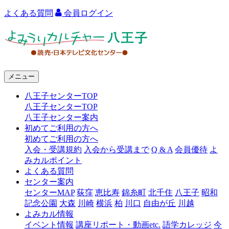
よくある質問
会員ログイン
よ
み
う
メニュー
り
八王子センターTOP
カ
八王子センターTOP
ル
八王子センター案内
初めてご利用の方へ
チ
初めてご利用の方へ
ャ
入会・受講規約
入会から受講まで
Q & A
会員優待
よ
みカルポイント
ー
よくある質問
センター案内
八
センターMAP
荻窪
恵比寿
錦糸町
北千住
八王子
昭和
王
記念公園
大森
川崎
横浜
柏
川口
自由が丘
川越
よみカル情報
子
イベント情報
講座リポート・動画etc.
語学カレッジ
今