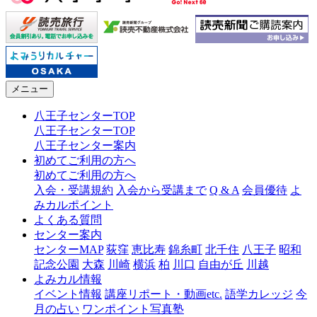
メニュー
八王子センターTOP
八王子センターTOP
八王子センター案内
初めてご利用の方へ
初めてご利用の方へ
入会・受講規約
入会から受講まで
Q & A
会員優待
よ
みカルポイント
よくある質問
センター案内
センターMAP
荻窪
恵比寿
錦糸町
北千住
八王子
昭和
記念公園
大森
川崎
横浜
柏
川口
自由が丘
川越
よみカル情報
イベント情報
講座リポート・動画etc.
語学カレッジ
今
月の占い
ワンポイント写真塾