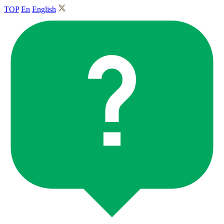
TOP
En
English