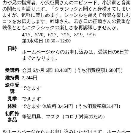
力や兄の指揮者、小沢征爾さんのエピソード、小沢家と音楽
の関わりを語ります。「クラシックと聞くと身構えてしまい
ますが、気軽に楽しめます。ジャンルを超えて音楽を楽しむ
コツをお伝えします」幹雄さん。若き日の征爾さんの貴重な
映像とともにクラシックの楽しさを再認識しませんか。
4/15、5/20、6/17、7/15、8/19、9/16
第3水曜日 10:30～12:00
日時
ホームページからのお申し込みは、受講日の6日前
までとなります。
受講料
会員
6か月 6回 18,480円（うち消費税額1,680円）
維持費
2,244円
途中受
できます
講
見学
できます
体験
できます
体験料
3,454円（うち消費税額314円）
初回持
筆記用具、マスク（コロナ対策のため）
参品
※ホームページからもお申し込みいただけます。ホームペー