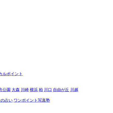
カルポイント
念公園
大森
川崎
横浜
柏
川口
自由が丘
川越
月の占い
ワンポイント写真塾