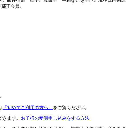
へ。四柱推命、気学、算命学、手相などを学び、現在は占術講
支部正会員。
。
は
「初めてご利用の方へ」
をご覧ください。
できます。
お子様の受講申し込みをする方法