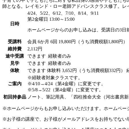
子育ての中で子どもたちに対する私自身の感情や子どもたち
師となる。レイモンド・ロー老師アドバンスクラス修了。レイ
4/24、5/22、6/12、7/10、8/14、9/11
第2金曜日 13:00～15:00
日時
ホームページからのお申し込みは、受講日の3日
受講料
会員
6か月 6回 19,800円（うち消費税額1,800円）
維持費
2,112円
途中受講
できます
経験者のみ
見学
できます
経験者のみ
体験
できます
体験料
3,652円（うち消費税額332円）
※経験者対象クラスです。
ご案内
※4/10→4/24（第4金曜）に変更です。
※5/8→5/22（第4金曜）に変更です。
初回持参品
ノート、筆記用具、「四柱推命大全（河出書房新
※ホームページからもお申し込みいただけます。ホームペー
※お子様の講座で、お子様がメールアドレスをお持ちでない