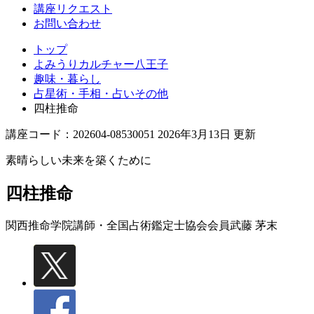
講座リクエスト
お問い合わせ
トップ
よみうりカルチャー八王子
趣味・暮らし
占星術・手相・占いその他
四柱推命
講座コード：202604-08530051 2026年3月13日 更新
素晴らしい未来を築くために
四柱推命
関西推命学院講師・全国占術鑑定士協会会員
武藤 茅末