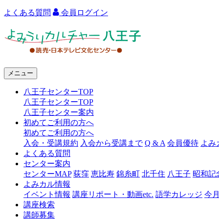
よくある質問
会員ログイン
よ
み
う
メニュー
り
八王子センターTOP
カ
八王子センターTOP
ル
八王子センター案内
初めてご利用の方へ
チ
初めてご利用の方へ
ャ
入会・受講規約
入会から受講まで
Q & A
会員優待
よみ
よくある質問
ー
センター案内
センターMAP
荻窪
恵比寿
錦糸町
北千住
八王子
昭和記
八
よみカル情報
王
イベント情報
講座リポート・動画etc.
語学カレッジ
今
講座検索
子
講師募集