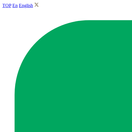
TOP
En
English