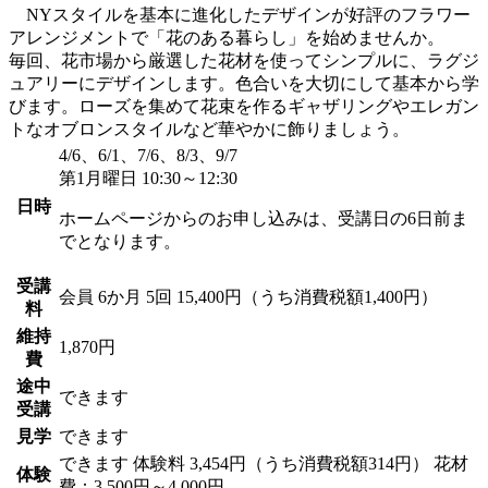
NYスタイルを基本に進化したデザインが好評のフラワー
アレンジメントで「花のある暮らし」を始めませんか。
毎回、花市場から厳選した花材を使ってシンプルに、ラグジ
ュアリーにデザインします。色合いを大切にして基本から学
びます。ローズを集めて花束を作るギャザリングやエレガン
トなオブロンスタイルなど華やかに飾りましょう。
4/6、6/1、7/6、8/3、9/7
第1月曜日 10:30～12:30
日時
ホームページからのお申し込みは、受講日の6日前ま
でとなります。
受講
会員
6か月 5回 15,400円（うち消費税額1,400円）
料
維持
1,870円
費
途中
できます
受講
見学
できます
できます
体験料
3,454円（うち消費税額314円）
花材
体験
費：3,500円～4,000円