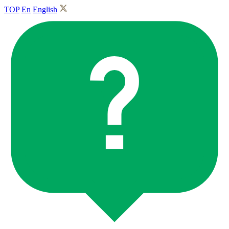
TOP
En
English