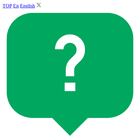
TOP
En
English