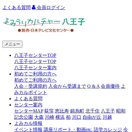
よくある質問
会員ログイン
よ
み
う
メニュー
り
八王子センターTOP
カ
八王子センターTOP
ル
八王子センター案内
初めてご利用の方へ
チ
初めてご利用の方へ
ャ
入会・受講規約
入会から受講まで
Q & A
会員優待
よ
みカルポイント
ー
よくある質問
センター案内
八
センターMAP
荻窪
恵比寿
錦糸町
北千住
八王子
昭和
王
記念公園
大森
川崎
横浜
柏
川口
自由が丘
川越
よみカル情報
子
イベント情報
講座リポート・動画etc.
語学カレッジ
今