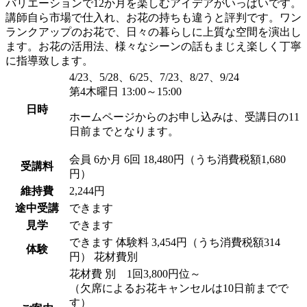
バリエーションで12か月を楽しむアイデアがいっぱいです。
講師自ら市場で仕入れ、お花の持ちも違うと評判です。ワン
ランクアップのお花で、日々の暮らしに上質な空間を演出し
ます。お花の活用法、様々なシーンの話もまじえ楽しく丁寧
に指導致します。
4/23、5/28、6/25、7/23、8/27、9/24
第4木曜日 13:00～15:00
日時
ホームページからのお申し込みは、受講日の11
日前までとなります。
会員
6か月 6回 18,480円（うち消費税額1,680
受講料
円）
維持費
2,244円
途中受講
できます
見学
できます
できます
体験料
3,454円（うち消費税額314
体験
円）
花材費別
花材費 別 1回3,800円位～
（欠席によるお花キャンセルは10日前までで
す）