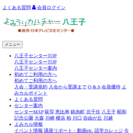
よくある質問
会員ログイン
よ
み
う
メニュー
り
八王子センターTOP
カ
八王子センターTOP
ル
八王子センター案内
初めてご利用の方へ
チ
初めてご利用の方へ
ャ
入会・受講規約
入会から受講まで
Q & A
会員優待
よ
みカルポイント
ー
よくある質問
センター案内
八
センターMAP
荻窪
恵比寿
錦糸町
北千住
八王子
昭和
王
記念公園
大森
川崎
横浜
柏
川口
自由が丘
川越
よみカル情報
子
イベント情報
講座リポート・動画etc.
語学カレッジ
今