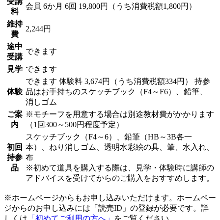
受講
会員
6か月 6回 19,800円（うち消費税額1,800円）
料
維持
2,244円
費
途中
できます
受講
見学
できます
できます
体験料
3,674円（うち消費税額334円）
持参
体験
品はお手持ちのスケッチブック（F4～F6）、鉛筆、
消しゴム
ご案
※モチーフを用意する場合は別途教材費がかかります
内
（1回300～500円程度予定）
スケッチブック（F4～6）、鉛筆（HB～3B各一
初回
本）、ねり消しゴム、透明水彩絵の具、筆、水入れ、
持参
布
品
※初めて道具を購入する際は、見学・体験時に講師の
アドバイスを受けてからのご購入をおすすめします。
※ホームページからもお申し込みいただけます。ホームペー
ジからのお申し込みには「読売ID」の登録が必要です。詳
しくは
「初めてご利用の方へ」
をご覧ください。