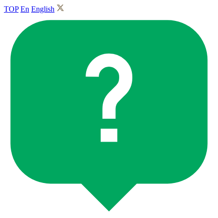
TOP
En
English