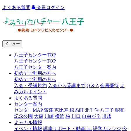
よくある質問
会員ログイン
よ
み
う
メニュー
り
八王子センターTOP
カ
八王子センターTOP
ル
八王子センター案内
初めてご利用の方へ
チ
初めてご利用の方へ
ャ
入会・受講規約
入会から受講まで
Q & A
会員優待
よ
みカルポイント
ー
よくある質問
センター案内
八
センターMAP
荻窪
恵比寿
錦糸町
北千住
八王子
昭和
王
記念公園
大森
川崎
横浜
柏
川口
自由が丘
川越
よみカル情報
子
イベント情報
講座リポート・動画etc.
語学カレッジ
今