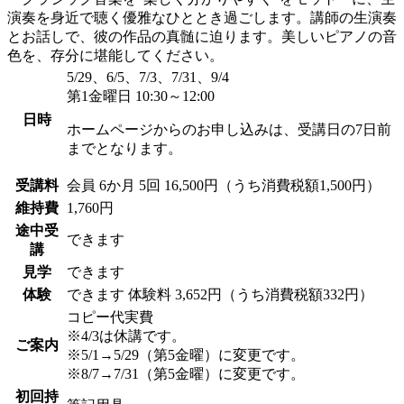
演奏を身近で聴く優雅なひととき過ごします。講師の生演奏
とお話しで、彼の作品の真髄に迫ります。美しいピアノの音
色を、存分に堪能してください。
5/29、6/5、7/3、7/31、9/4
第1金曜日 10:30～12:00
日時
ホームページからのお申し込みは、受講日の7日前
までとなります。
受講料
会員
6か月 5回 16,500円（うち消費税額1,500円）
維持費
1,760円
途中受
できます
講
見学
できます
体験
できます
体験料
3,652円（うち消費税額332円）
コピー代実費
※4/3は休講です。
ご案内
※5/1→5/29（第5金曜）に変更です。
※8/7→7/31（第5金曜）に変更です。
初回持