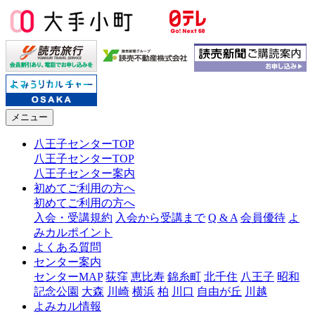
メニュー
八王子センターTOP
八王子センターTOP
八王子センター案内
初めてご利用の方へ
初めてご利用の方へ
入会・受講規約
入会から受講まで
Q & A
会員優待
よ
みカルポイント
よくある質問
センター案内
センターMAP
荻窪
恵比寿
錦糸町
北千住
八王子
昭和
記念公園
大森
川崎
横浜
柏
川口
自由が丘
川越
よみカル情報