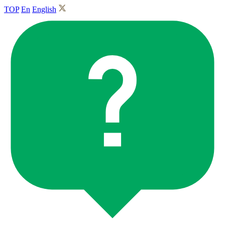
TOP
En
English