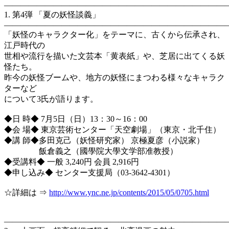
―――――――――――――――――――――――――――
1. 第4弾 「夏の妖怪談義」
―――――――――――――――――――――――――――
「妖怪のキャラクター化」をテーマに、古くから伝承され、
江戸時代の
世相や流行を描いた文芸本「黄表紙」や、芝居に出てくる妖
怪たち。
昨今の妖怪ブームや、地方の妖怪にまつわる様々なキャラク
ターなど
について3氏が語ります。
◆日 時◆ 7月5日（日）13：30～16：00
◆会 場◆ 東京芸術センター「天空劇場」（東京・北千住）
◆講 師◆多田克己（妖怪研究家） 京極夏彦（小説家）
飯倉義之（國學院大學文学部准教授）
◆受講料◆ 一般 3,240円 会員 2,916円
◆申し込み◆ センター支援局（03-3642-4301）
☆詳細は ⇒
http://www.ync.ne.jp/contents/2015/05/0705.html
―――――――――――――――――――――――――――