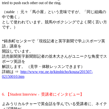
tried to push each other out of the ring.
（stable ： 元々「馬小屋」という意味ですが、「同じ組織の
中で働く」
として使われています。競馬やボクシングでよく聞く言い方
です。）
*錦糸町センターで「現役記者と英字新聞で学ぶスポーツ英
語」講座を
開設しています。
読売新聞英字新聞部記者の並木大さんがユニークな角度でス
ポーツ英語を
解説します。 （見学・体験レッスンできます）
詳細は ⇒
http://www.ync.ne.jp/kinshicho/kouza/201507-
02150010.htm
6. 【Student Interview - 受講者にインタビュー】
よみうりカルチャーで英会話を学んでいる受講者に、ネイテ
ィブ講師が