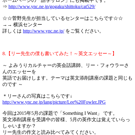
ホームページの「語学サロン」にも掲載中です。
⇒
http://www.ync.ne.jp/gogaku/shittoku/cat529/
☆☆菅野先生が担当しているセンターはこちらです☆☆
→→ 横浜センター
詳しくは
http://www.ync.ne.jp/
をご覧ください。
8.【リー先生の僕も書いてみた！～英文エッセー～】
～ よみうりカルチャーの英会話講師、リー・フォウラーさ
んのエッセーを
英語でお届けします。テーマは英文添削講座の課題と同じも
のです ～
＊リーさんの写真はこちらです↓
http://www.ync.ne.jp/lang/picture/Lee%20Fowler.JPG
今回は2015年5月の課題で「Something I Want」 です。
英文添削講座を受講中の皆様、5月の英作文は覚えていらっ
しゃいますか？
リー先生の作文と読み比べてみてください。