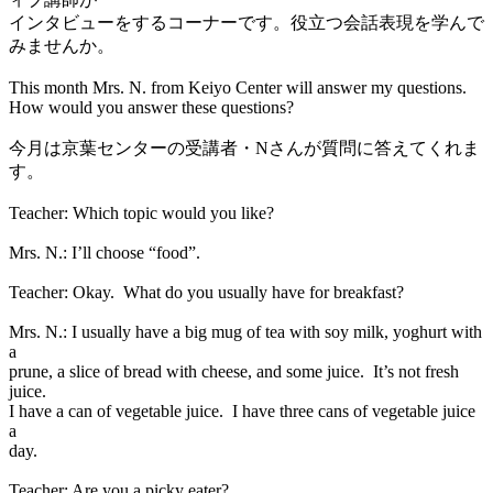
インタビューをするコーナーです。役立つ会話表現を学んで
みませんか。
This month Mrs. N. from Keiyo Center will answer my questions.
How would you answer these questions?
今月は京葉センターの受講者・Nさんが質問に答えてくれま
す。
Teacher: Which topic would you like?
Mrs. N.: I’ll choose “food”.
Teacher: Okay. What do you usually have for breakfast?
Mrs. N.: I usually have a big mug of tea with soy milk, yoghurt with
a
prune, a slice of bread with cheese, and some juice. It’s not fresh
juice.
I have a can of vegetable juice. I have three cans of vegetable juice
a
day.
Teacher: Are you a picky eater?