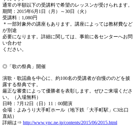
通常の半額以下の受講料で希望のレッスンが受けられます。
期間：2015年6月1日（月）～30日（火）
受講料：1,080円
＊一部対象外の講座もあります。講座によっては教材費など
が別途
必要になります。詳細に関しては、事前に各センターへお問
い合わせ
ください。
◎「歌の祭典」開催
演歌・歌謡曲を中心に、約100名の受講者が自慢ののどを披
露する祭典です。
厳正な審査によって優勝者を表彰します。ぜひご来場くださ
い。（入場無料）
日時：7月12日（日）11：00開演
会場：よみうり大手町ホール（地下鉄「大手町駅」C3出口
直結）
詳細は⇒
http://www.ync.ne.jp/contents/2015/06/2015.html