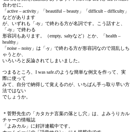
合わせに、
「active – activity」「beautiful – beauty」「difficult – difficulty」
などがあります
が、いずれも「-ty」で終わる方が名詞です。こう話すと、
「-ty」で終わる
形容詞もあります。（empty, saltyなど）とか、「health –
healthy」
「noise – noisy」は「-y」で終わる方が形容詞なので混乱しち
ゃうとか、
いろいろと反論されてしまいました。
つまるところ、I was safe.のような簡単な例文を作って、実
際に使って
みて、自分で納得して覚えるのが、いちばん手っ取り早い方
法ではない
でしょうか。
＊菅野先生の「カタカナ言葉の落とし穴」は、よみうりカル
チャーの情報誌
「よみカル」に好評連載中です。