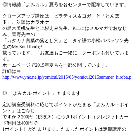
◎情報誌「よみカル」夏号を各センターで配布しています。
クローズアップ講座は「ピラティス＆ヨガ」と「とんぼ
玉」。対談はカラオケ
の黒木美帆先生と上杉えみ先生。P.11にはメルマガでおなじ
み、菅野先生の
「カタカナ言葉の落とし穴」と、タイ語の小松パパッソン先
生のMy Soul foodが
載っています。「お友達もご一緒に」クーポンも付いていま
す。
ホームページで2015年夏号を一部公開しています。
詳細は⇒
http://www.ync.ne.jp/yomicul/2015/05/yomicul2015summer_hiroba.
◎ 「よみカル ポイント」 たまります
定期講座受講料に応じてポイントがたまる「よみカル・ポイ
ント」はご存じ
ですか？200円（税抜き）につき1ポイント（クレジットカー
ド利用は400円で
1ポイント）がたまります。たまったポイントは定期講座の