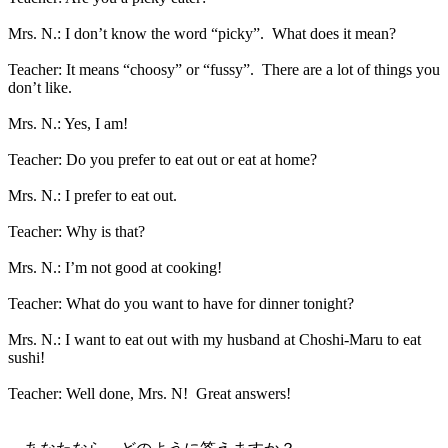
Mrs. N.: I don’t know the word “picky”. What does it mean?
Teacher: It means “choosy” or “fussy”. There are a lot of things you
don’t like.
Mrs. N.: Yes, I am!
Teacher: Do you prefer to eat out or eat at home?
Mrs. N.: I prefer to eat out.
Teacher: Why is that?
Mrs. N.: I’m not good at cooking!
Teacher: What do you want to have for dinner tonight?
Mrs. N.: I want to eat out with my husband at Choshi-Maru to eat
sushi!
Teacher: Well done, Mrs. N! Great answers!