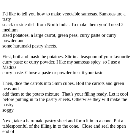
I’d like to tell you how to make vegetable samosas. Samosas are a
tasty
snack or side dish from North India. To make them you’ll need 2
medium
sized potatoes, a large carrot, green peas, curry paste or curry
powder and
some harumaki pastry sheets.
First, boil and mash the potatoes. Stir in a teaspoon of your favourite
curry paste or curry powder. I like my samosas spicy, so I use a
Madras
curry paste. Chose a paste or powder to suit your taste.
Then, dice the carrots into 5mm cubes. Boil the carrots and green
peas and
add them to the potato mixture. That’s your filling ready. Let it cool
before putting in to the pastry sheets. Otherwise they will make the
pastry
soggy.
Next, take a harumaki pastry sheet and form it in to a cone. Put a
tablespoonful of the filling in to the cone. Close and seal the open
end of