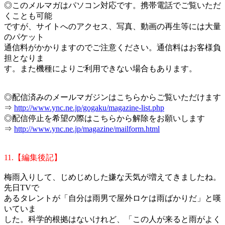
◎このメルマガはパソコン対応です。携帯電話でご覧いただ
くことも可能
ですが、サイトへのアクセス、写真、動画の再生等には大量
のパケット
通信料がかかりますのでご注意ください。通信料はお客様負
担となりま
す。また機種によりご利用できない場合もあります。
◎配信済みのメールマガジンはこちらからご覧いただけます
⇒
http://www.ync.ne.jp/gogaku/magazine-list.php
◎配信停止を希望の際はこちらから解除をお願いします
⇒
http://www.ync.ne.jp/magazine/mailform.html
11.【編集後記】
梅雨入りして、じめじめした嫌な天気が増えてきましたね。
先日TVで
あるタレントが「自分は雨男で屋外ロケは雨ばかりだ」と嘆
いていま
した。科学的根拠はないけれど、「この人が来ると雨がよく