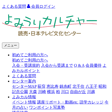
よくある質問
会員ログイン
よ
み
う
り
メニュー
カ
初めてご利用の方へ
ル
初めてご利用の方へ
チ
入会・受講規約
入会から受講まで
Q & A
会員優待
よ
みカルポイント
ャ
よくある質問
ー
センター案内
センターMAP
荻窪
恵比寿
錦糸町
北千住
八王子
昭和
語
記念公園
大森
川崎
横浜
柏
川口
自由が丘
川越
よみカル情報
学
イベント情報
講座リポート・動画etc.
語学カレッジ
今
カ
月の占い
ワンポイント写真塾