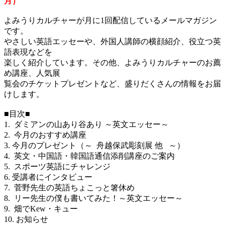
月）
よみうりカルチャーが月に1回配信しているメールマガジン
です。
やさしい英語エッセーや、外国人講師の横顔紹介、役立つ英
語表現などを
楽しく紹介しています。その他、よみうりカルチャーのお薦
め講座、人気展
覧会のチケットプレゼントなど、盛りだくさんの情報をお届
けします。
■目次■
1. ダミアンの山あり谷あり ～英文エッセー～
2. 今月のおすすめ講座
3. 今月のプレゼント（～ 舟越保武彫刻展 他 ～）
4. 英文・中国語・韓国語通信添削講座のご案内
5. スポーツ英語にチャレンジ
6. 受講者にインタビュー
7. 菅野先生の英語ちょこっと箸休め
8. リー先生の僕も書いてみた！～英文エッセー～
9. 畑でKew・キュー
10. お知らせ