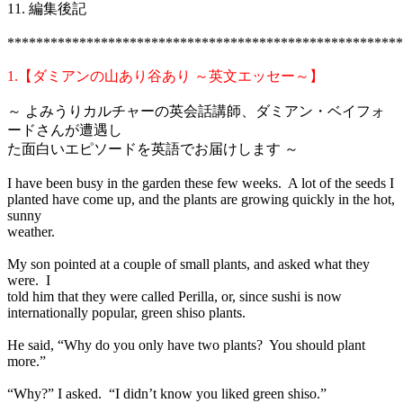
11. 編集後記
*******************************************************
1.【ダミアンの山あり谷あり ～英文エッセー～】
～ よみうりカルチャーの英会話講師、ダミアン・ベイフォ
ードさんが遭遇し
た面白いエピソードを英語でお届けします ～
I have been busy in the garden these few weeks. A lot of the seeds I
planted have come up, and the plants are growing quickly in the hot,
sunny
weather.
My son pointed at a couple of small plants, and asked what they
were. I
told him that they were called Perilla, or, since sushi is now
internationally popular, green shiso plants.
He said, “Why do you only have two plants? You should plant
more.”
“Why?” I asked. “I didn’t know you liked green shiso.”