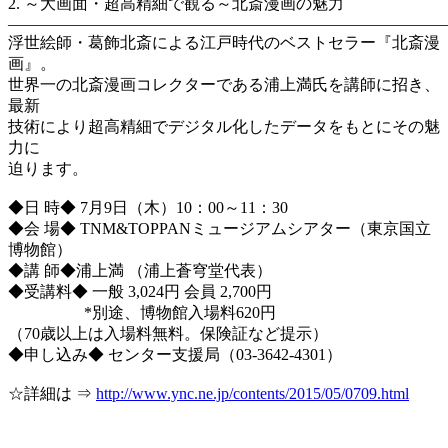
2. ～大画面・超高精細で観る～北斎漫画の魅力
―――――――――――――――――――――――――――
浮世絵師・葛飾北斎による江戸時代のベストセラー『北斎漫
画』。
世界一の北斎漫画コレクターである浦上満氏を講師に招き、
最新
技術により超高精細でデジタル化したデータをもとにその魅
力に
迫ります。
◆日 時◆ 7月9日（木）10：00～11：30
◆会 場◆ TNM&TOPPANミュージアムシアター（東京国立
博物館）
◆講 師◆浦上満 （浦上蒼穹堂代表）
◆受講料◆ 一般 3,024円 会員 2,700円
*別途、博物館入場料620円
（70歳以上は入場料無料。保険証など提示）
◆申し込み◆ センター支援局（03-3642-4301）
☆詳細は ⇒
http://www.ync.ne.jp/contents/2015/05/0709.html