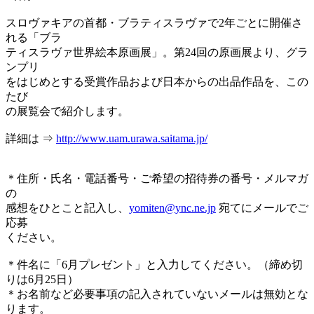
スロヴァキアの首都・ブラティスラヴァで2年ごとに開催さ
れる「ブラ
ティスラヴァ世界絵本原画展」。第24回の原画展より、グラ
ンプリ
をはじめとする受賞作品および日本からの出品作品を、この
たび
の展覧会で紹介します。
詳細は ⇒
http://www.uam.urawa.saitama.jp/
＊住所・氏名・電話番号・ご希望の招待券の番号・メルマガ
の
感想をひとこと記入し、
yomiten@ync.ne.jp
宛てにメールでご
応募
ください。
＊件名に「6月プレゼント」と入力してください。（締め切
りは6月25日）
＊お名前など必要事項の記入されていないメールは無効とな
ります。