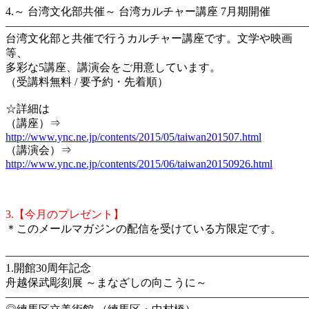
4.～ 台湾文化部共催～ 台湾カルチャー講座 7月期開催
―――――――――――――――――――――――――――
台湾文化部と共催で行うカルチャー講座です。文学や映画
等、
多彩な5講座、講演会をご用意しています。
（受講料無料 / 要予約・先着順）
☆詳細は
（講座）⇒
http://www.ync.ne.jp/contents/2015/05/taiwan201507.html
（講演会）⇒
http://www.ync.ne.jp/contents/2015/06/taiwan20150926.html
3.【今月のプレゼント】
＊このメールマガジンの配信を受けている方限定です。
―――――――――――――――――――――――――――
1.開館30周年記念
舟越保武彫刻展 ～まなざしの向こうに～
―――――――――――――――――――――――――――