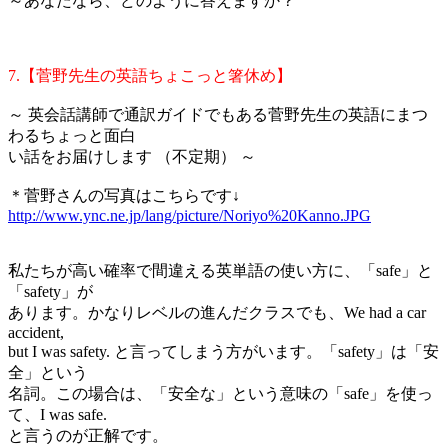
～あなたなら、どのように答えますか？
7.【菅野先生の英語ちょこっと箸休め】
～ 英会話講師で通訳ガイドでもある菅野先生の英語にまつ
わるちょっと面白
い話をお届けします （不定期） ～
＊菅野さんの写真はこちらです↓
http://www.ync.ne.jp/lang/picture/Noriyo%20Kanno.JPG
私たちが高い確率で間違える英単語の使い方に、「safe」と
「safety」が
あります。かなりレベルの進んだクラスでも、We had a car
accident,
but I was safety. と言ってしまう方がいます。「safety」は「安
全」という
名詞。この場合は、「安全な」という意味の「safe」を使っ
て、I was safe.
と言うのが正解です。