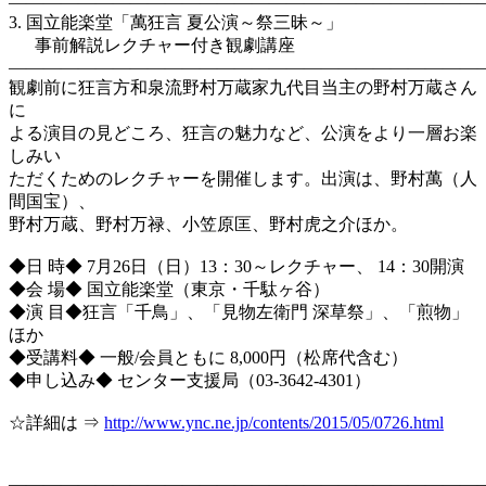
―――――――――――――――――――――――――――
3. 国立能楽堂「萬狂言 夏公演～祭三昧～」
事前解説レクチャー付き観劇講座
―――――――――――――――――――――――――――
観劇前に狂言方和泉流野村万蔵家九代目当主の野村万蔵さん
に
よる演目の見どころ、狂言の魅力など、公演をより一層お楽
しみい
ただくためのレクチャーを開催します。出演は、野村萬（人
間国宝）、
野村万蔵、野村万禄、小笠原匡、野村虎之介ほか。
◆日 時◆ 7月26日（日）13：30～レクチャー、 14：30開演
◆会 場◆ 国立能楽堂（東京・千駄ヶ谷）
◆演 目◆狂言「千鳥」、「見物左衛門 深草祭」、「煎物」
ほか
◆受講料◆ 一般/会員ともに 8,000円（松席代含む）
◆申し込み◆ センター支援局（03-3642-4301）
☆詳細は ⇒
http://www.ync.ne.jp/contents/2015/05/0726.html
―――――――――――――――――――――――――――