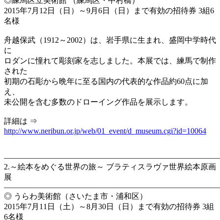
◎練馬区立美術館 （練馬区・中村橋）
2015年7月12日（日）～9月6日（日）まで有効の招待券 3組6
名様
舟越保武（1912～2002）は、岩手県に生まれ、盛岡中学時代
に
ロダンに憧れて彫刻家を志しました。本展では、練馬で制作
された
初期の石彫から晩年に至る国内の代表的な作品約60点に加
え、
未公開を含む多数のドローイング作品を展示します。
詳細は ⇒
http://www.neribun.or.jp/web/01_event/d_museum.cgi?id=10064
―――――――――――――――――――――――――――
2.～絵本をめぐる世界の旅～ ブラティスラヴァ世界絵本原画
展
―――――――――――――――――――――――――――
◎ うらわ美術館（さいたま市・浦和区）
2015年7月11日（土）～8月30日（日）まで有効の招待券 3組
6名様