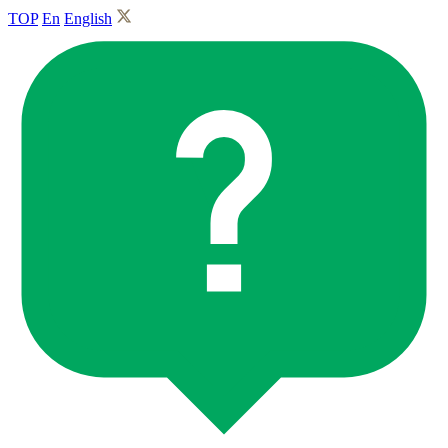
TOP
En
English