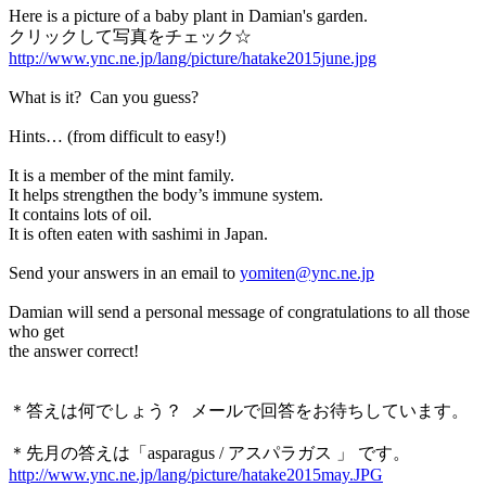
Here is a picture of a baby plant in Damian's garden.
クリックして写真をチェック☆
http://www.ync.ne.jp/lang/picture/hatake2015june.jpg
What is it? Can you guess?
Hints… (from difficult to easy!)
It is a member of the mint family.
It helps strengthen the body’s immune system.
It contains lots of oil.
It is often eaten with sashimi in Japan.
Send your answers in an email to
yomiten@ync.ne.jp
Damian will send a personal message of congratulations to all those
who get
the answer correct!
＊答えは何でしょう？ メールで回答をお待ちしています。
＊先月の答えは「asparagus / アスパラガス 」 です。
http://www.ync.ne.jp/lang/picture/hatake2015may.JPG