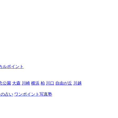
カルポイント
念公園
大森
川崎
横浜
柏
川口
自由が丘
川越
月の占い
ワンポイント写真塾