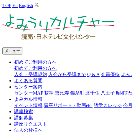
TOP
En
English
よ
み
う
り
メニュー
カ
初めてご利用の方へ
ル
初めてご利用の方へ
チ
入会・受講規約
入会から受講まで
Q & A
会員優待
よみ
よくある質問
ャ
センター案内
ー
センターMAP
荻窪
恵比寿
錦糸町
北千住
八王子
昭和記
よみカル情報
イベント情報
講座リポート・動画etc.
語学カレッジ
今
講座検索
講師募集
講座リクエスト
法人の皆様へ