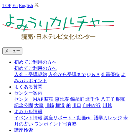
TOP
En
English
よ
み
う
り
メニュー
カ
初めてご利用の方へ
ル
初めてご利用の方へ
チ
入会・受講規約
入会から受講まで
Q & A
会員優待
よ
みカルポイント
ャ
よくある質問
ー
センター案内
センターMAP
荻窪
恵比寿
錦糸町
北千住
八王子
昭和
記念公園
大森
川崎
横浜
柏
川口
自由が丘
川越
よみカル情報
イベント情報
講座リポート・動画etc.
語学カレッジ
今
月の占い
ワンポイント写真塾
講座検索