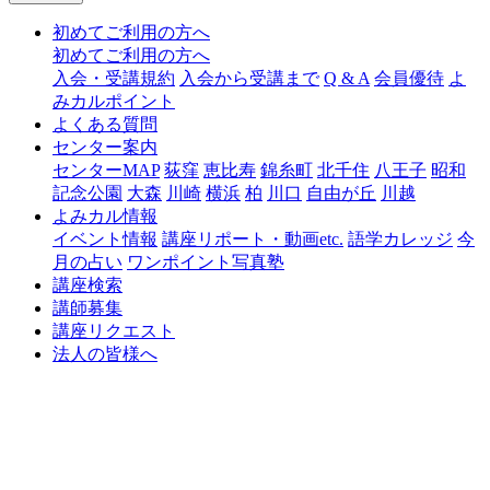
初めてご利用の方へ
初めてご利用の方へ
入会・受講規約
入会から受講まで
Q & A
会員優待
よ
みカルポイント
よくある質問
センター案内
センターMAP
荻窪
恵比寿
錦糸町
北千住
八王子
昭和
記念公園
大森
川崎
横浜
柏
川口
自由が丘
川越
よみカル情報
イベント情報
講座リポート・動画etc.
語学カレッジ
今
月の占い
ワンポイント写真塾
講座検索
講師募集
講座リクエスト
法人の皆様へ