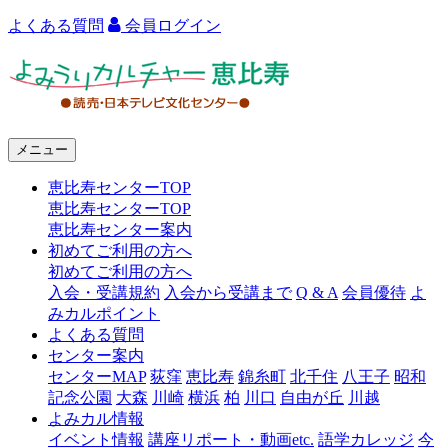
よくある質問
会員ログイン
よ
み
う
メニュー
り
恵比寿センターTOP
カ
恵比寿センターTOP
ル
恵比寿センター案内
初めてご利用の方へ
チ
初めてご利用の方へ
ャ
入会・受講規約
入会から受講まで
Q & A
会員優待
よ
みカルポイント
ー
よくある質問
センター案内
恵
センターMAP
荻窪
恵比寿
錦糸町
北千住
八王子
昭和
比
記念公園
大森
川崎
横浜
柏
川口
自由が丘
川越
よみカル情報
寿
イベント情報
講座リポート・動画etc.
語学カレッジ
今