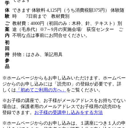
学
体
できます
体験料
4,125円（うち消費税額375円）
体験随
験
時 7日前まで 教材費別
ご
教材費：4000円（初回のみ：木枠、針、テキスト）別
案
途（毛糸代）※7～9月の実施会場/ 荻窪センター ご
内
不明な点は事前にお問合せください。
初
回
持
持物：はさみ、筆記用具
参
品
※ホームページからもお申し込みいただけます。ホームペー
ジからのお申し込みには「読売ID」の登録が必要です。詳
しくは
「初めてご利用の方へ」
をご覧ください。
※お子様の講座で、お子様がメールアドレスをお持ちでない
場合は、保護者用のメールアドレスでお子様用の読売IDを
登録できます。
お子様の受講申し込みをする方法
※ホームページからのお申し込みは、１講座につき１人の申