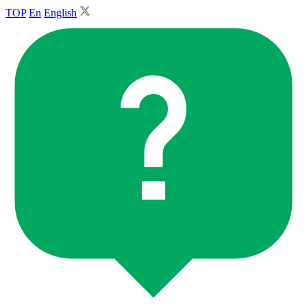
TOP
En
English