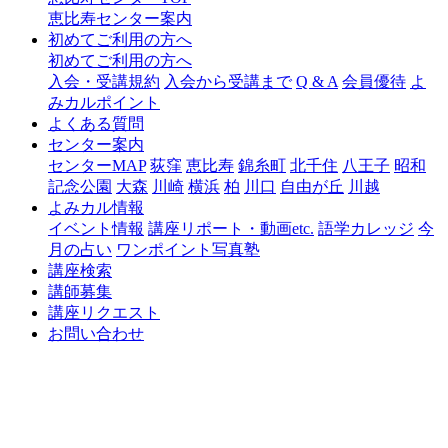
恵比寿センター案内
初めてご利用の方へ
初めてご利用の方へ
入会・受講規約
入会から受講まで
Q & A
会員優待
よ
みカルポイント
よくある質問
センター案内
センターMAP
荻窪
恵比寿
錦糸町
北千住
八王子
昭和
記念公園
大森
川崎
横浜
柏
川口
自由が丘
川越
よみカル情報
イベント情報
講座リポート・動画etc.
語学カレッジ
今
月の占い
ワンポイント写真塾
講座検索
講師募集
講座リクエスト
お問い合わせ