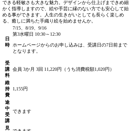
できる軽敏さも大きな魅力。デザインから仕上げまできめ細
かく指導しますので、絵や手芸に縁のない方でも安心して始
める事ができます。人生の生きがいとしても長らく楽しめ
る、癒しに満ちた手織り絵を始めませんか。
7/15、8/19、9/16
第3水曜日 10:30～12:30
日
時
ホームページからのお申し込みは、受講日の7日前まで
となります。
受
講
会員
3か月 3回 11,220円（うち消費税額1,020円）
料
維
持
1,155円
費
途
中
できます
受
講
見
できます