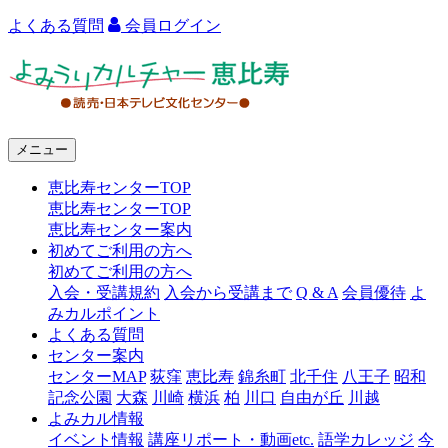
よくある質問
会員ログイン
よ
み
う
メニュー
り
恵比寿センターTOP
カ
恵比寿センターTOP
ル
恵比寿センター案内
初めてご利用の方へ
チ
初めてご利用の方へ
ャ
入会・受講規約
入会から受講まで
Q & A
会員優待
よ
みカルポイント
ー
よくある質問
センター案内
恵
センターMAP
荻窪
恵比寿
錦糸町
北千住
八王子
昭和
比
記念公園
大森
川崎
横浜
柏
川口
自由が丘
川越
よみカル情報
寿
イベント情報
講座リポート・動画etc.
語学カレッジ
今