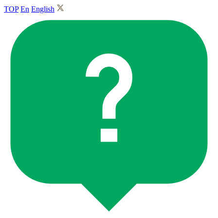
TOP
En
English