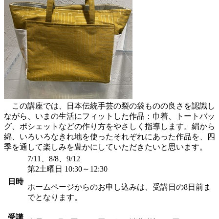
この講座では、日本伝統手芸の裂の袋ものの良さを認識し
ながら、いまの生活にフィットした作品：巾着、トートバッ
グ、ポシェットなどの作り方をやさしく指導します。絹から
綿、いろいろなきれ地を使ったそれぞれにあった作品を、四
季を通して楽しみを豊かにしていただきたいと思います。
7/11、8/8、9/12
第2土曜日 10:30～12:30
日時
ホームページからのお申し込みは、受講日の8日前ま
でとなります。
受講