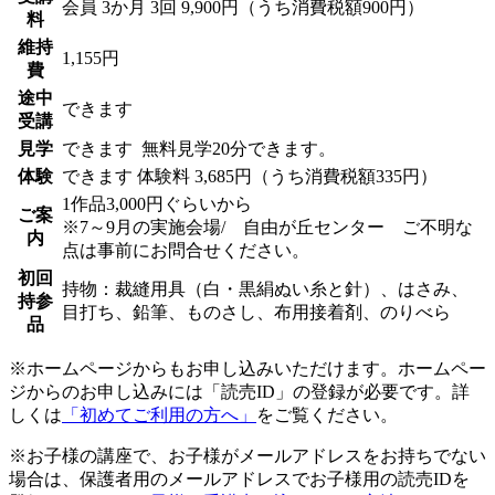
会員
3か月 3回 9,900円（うち消費税額900円）
料
維持
1,155円
費
途中
できます
受講
見学
できます
無料見学20分できます。
体験
できます
体験料
3,685円（うち消費税額335円）
1作品3,000円ぐらいから
ご案
※7～9月の実施会場/ 自由が丘センター ご不明な
内
点は事前にお問合せください。
初回
持物：裁縫用具（白・黒絹ぬい糸と針）、はさみ、
持参
目打ち、鉛筆、ものさし、布用接着剤、のりべら
品
※ホームページからもお申し込みいただけます。ホームペー
ジからのお申し込みには「読売ID」の登録が必要です。詳
しくは
「初めてご利用の方へ」
をご覧ください。
※お子様の講座で、お子様がメールアドレスをお持ちでない
場合は、保護者用のメールアドレスでお子様用の読売IDを