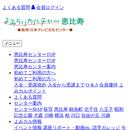
よくある質問
会員ログイン
よ
み
う
メニュー
り
恵比寿センターTOP
カ
恵比寿センターTOP
ル
恵比寿センター案内
初めてご利用の方へ
チ
初めてご利用の方へ
ャ
入会・受講規約
入会から受講まで
Q & A
会員優待
よ
みカルポイント
ー
よくある質問
センター案内
恵
センターMAP
荻窪
恵比寿
錦糸町
北千住
八王子
昭和
比
記念公園
大森
川崎
横浜
柏
川口
自由が丘
川越
よみカル情報
寿
イベント情報
講座リポート・動画etc.
語学カレッジ
今