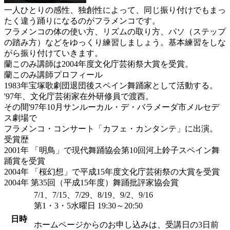
一人ひとりの感性、独創性によって、同じ振り付けでもまっ
たく違う踊りになるのがフラメンコです。
フラメンコの体の使い方、リズムの取り方、パソ（ステップ
の踏み方）などをゆっくり練習しましょう。基本練習をしな
がら振り付けていきます。
蘭このみ講師は2004年度文化庁芸術祭大賞を受賞。
蘭このみ講師プロフィール
1983年宝塚歌劇団退団後スペイン舞踊家として活動する。
'97年、文化庁芸術家在外研修員で渡西。
その間'97年10月サンルーカル・デ・バラメーダ市メルセデ
ス劇場で
フラメンコ・コンサート「カフェ・カンタンテ」に出演。
受賞歴
2001年 「明鳥」で現代舞踊協会第10回河上鈴子スペイン舞
踊賞を受賞
2004年 「桜幻想」で平成15年度文化庁芸術祭の大賞を受賞
2004年 第35回（平成15年度）舞踊批評家協会賞
7/1、7/15、7/29、8/19、9/2、9/16
第1・3・5水曜日 19:30～20:50
日時
ホームページからのお申し込みは、受講日の3日前