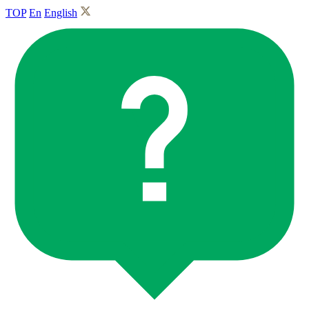
TOP
En
English