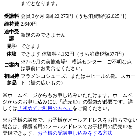
までとなります。
受講料
会員
3か月 6回 22,275円（うち消費税額2,025円）
維持費
2,640円
途中受
新規のみできません
講
見学
できます
体験
できます
体験料
4,152円（うち消費税額377円）
※7～9月の実施会場/ 横浜センター ご不明な点
ご案内
は事前にお問合せください。
初回持
フラメンコシューズ、または中ヒールの靴、スカー
参品
ト（裾の広いもの）
※ホームページからもお申し込みいただけます。ホームペー
ジからのお申し込みには「読売ID」の登録が必要です。詳
しくは
「初めてご利用の方へ」
をご覧ください。
※お子様の講座で、お子様がメールアドレスをお持ちでない
場合は、保護者用のメールアドレスでお子様用の読売IDを
登録できます。
お子様の受講申し込みをする方法