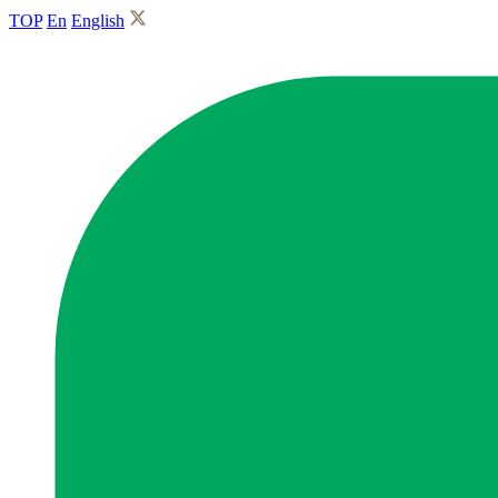
TOP
En
English