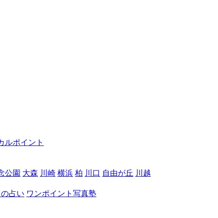
カルポイント
念公園
大森
川崎
横浜
柏
川口
自由が丘
川越
月の占い
ワンポイント写真塾