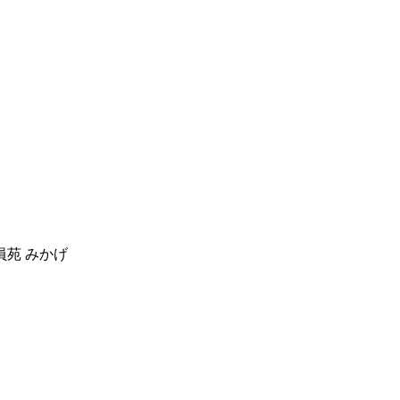
員
苑 みかげ