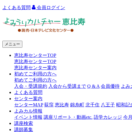
よくある質問
会員ログイン
よ
み
う
メニュー
り
恵比寿センターTOP
カ
恵比寿センターTOP
ル
恵比寿センター案内
初めてご利用の方へ
チ
初めてご利用の方へ
ャ
入会・受講規約
入会から受講まで
Q & A
会員優待
よみ
よくある質問
ー
センター案内
センターMAP
荻窪
恵比寿
錦糸町
北千住
八王子
昭和記
恵
よみカル情報
比
イベント情報
講座リポート・動画etc.
語学カレッジ
今
講座検索
寿
講師募集