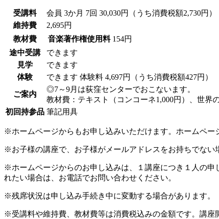
受講料
会員
3か月 7回 30,030円（うち消費税額2,730円）
維持費
2,695円
教材費
音楽著作権使用料
154円
途中受講
できます
見学
できます
体験
できます
体験料
4,697円（うち消費税額427円）
◎7～9月は荻窪センターでおこないます。
ご案内
教材費：テキスト（コンコーネ1,000円）、世界の名
初回持参品
筆記用具
※ホームページからもお申し込みいただけます。ホームペー
※お子様の講座で、お子様がメールアドレスをお持ちでない
※ホームページからのお申し込みは、１講座につき１人の申
れたい場合は、お電話でお問い合わせください。
※残席状況は申し込み手続き中に変動する場合があります。
※受講料や維持費、教材費等は消費税込みの金額です。講座