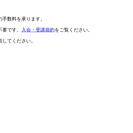
の手数料を承ります。
不要です。
入会・受講規約
をご覧ください。
信してください。