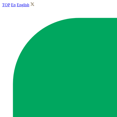
TOP
En
English