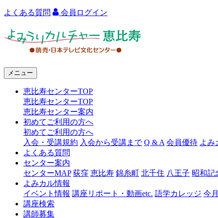
よくある質問
会員ログイン
よ
み
う
メニュー
り
恵比寿センターTOP
カ
恵比寿センターTOP
ル
恵比寿センター案内
初めてご利用の方へ
チ
初めてご利用の方へ
ャ
入会・受講規約
入会から受講まで
Q & A
会員優待
よみ
よくある質問
ー
センター案内
センターMAP
荻窪
恵比寿
錦糸町
北千住
八王子
昭和記
恵
よみカル情報
比
イベント情報
講座リポート・動画etc.
語学カレッジ
今
講座検索
寿
講師募集