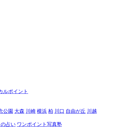
カルポイント
念公園
大森
川崎
横浜
柏
川口
自由が丘
川越
月の占い
ワンポイント写真塾