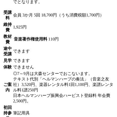
でとなります。
受講
会員
3か月 5回 18,700円（うち消費税額1,700円）
料
維持
1,925円
費
教材
音楽著作権使用料
110円
費
途中
できます
受講
見学
できます
体験
できません
◎7～9月は大森センターでおこないます。
テキスト代別「ヘルマンハープの奏法」（音楽之友
ご案
社）3,520円、楽器レンタル料1回1,100円、楽譜レンタ
内
ル料1譜250円
日本ヘルマンハープ振興会ハーピスト登録料 年会費
2,500円。
初回
持参
筆記用具