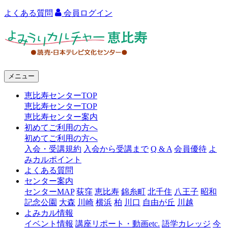
よくある質問
会員ログイン
よ
み
う
メニュー
り
恵比寿センターTOP
カ
恵比寿センターTOP
ル
恵比寿センター案内
初めてご利用の方へ
チ
初めてご利用の方へ
ャ
入会・受講規約
入会から受講まで
Q & A
会員優待
よ
みカルポイント
ー
よくある質問
センター案内
恵
センターMAP
荻窪
恵比寿
錦糸町
北千住
八王子
昭和
比
記念公園
大森
川崎
横浜
柏
川口
自由が丘
川越
よみカル情報
寿
イベント情報
講座リポート・動画etc.
語学カレッジ
今