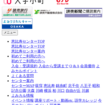
メニュー
恵比寿センターTOP
恵比寿センターTOP
恵比寿センター案内
初めてご利用の方へ
初めてご利用の方へ
入会・受講規約
入会から受講まで
Q & A
会員優待
よ
みカルポイント
よくある質問
センター案内
センターMAP
荻窪
恵比寿
錦糸町
北千住
八王子
昭和
記念公園
大森
川崎
横浜
柏
川口
自由が丘
川越
よみカル情報
イベント情報
講座リポート・動画etc.
語学カレッジ
今