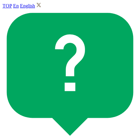
TOP
En
English