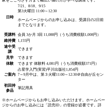
家をこころざす方まで幅広い層の方が学べる講座です。
7/21、8/18、9/15
第3火曜日 11:00～12:30
日時
ホームページからのお申し込みは、受講日の2日前
までとなります。
受講料
会員
3か月 3回 11,088円（うち消費税額1,008円）
維持費
1,155円
途中受
できます
講
見学
できます
体験
できます
体験料
4,081円（うち消費税額371円）
占星学入門(実習)平川出版社1,854円
ご案内
7～9月中は、第３火曜11:00～12:30＠自由が丘セン
ター
初回持
筆記用具
参品
※ホームページからもお申し込みいただけます。ホームペー
ジからのお申し込みには「読売ID」の登録が必要です。詳