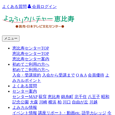
よくある質問
会員ログイン
よ
み
う
メニュー
り
恵比寿センターTOP
カ
恵比寿センターTOP
ル
恵比寿センター案内
初めてご利用の方へ
チ
初めてご利用の方へ
ャ
入会・受講規約
入会から受講まで
Q & A
会員優待
よ
みカルポイント
ー
よくある質問
センター案内
恵
センターMAP
荻窪
恵比寿
錦糸町
北千住
八王子
昭和
比
記念公園
大森
川崎
横浜
柏
川口
自由が丘
川越
よみカル情報
寿
イベント情報
講座リポート・動画etc.
語学カレッジ
今