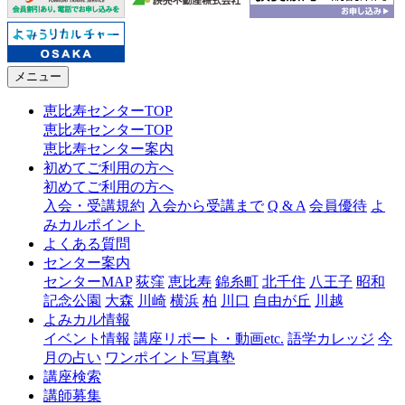
メニュー
恵比寿センターTOP
恵比寿センターTOP
恵比寿センター案内
初めてご利用の方へ
初めてご利用の方へ
入会・受講規約
入会から受講まで
Q & A
会員優待
よ
みカルポイント
よくある質問
センター案内
センターMAP
荻窪
恵比寿
錦糸町
北千住
八王子
昭和
記念公園
大森
川崎
横浜
柏
川口
自由が丘
川越
よみカル情報
イベント情報
講座リポート・動画etc.
語学カレッジ
今
月の占い
ワンポイント写真塾
講座検索
講師募集