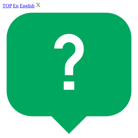
TOP
En
English