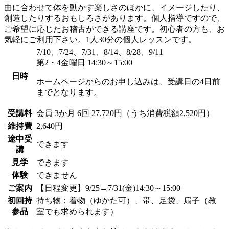
曲に合わせて体を動かす楽しさのほかに、イメージしたり、
創造したりするおもしろさがあります。個人指導ですので、
ご希望に応じたお稽古ができる講座です。初心者の方も、お
気軽にご利用下さい。1人30分の個人レッスンです。
7/10、7/24、7/31、8/14、8/28、9/11
第2・4金曜日 14:30～15:00
日時
ホームページからのお申し込みは、受講日の4日前
までとなります。
受講料
会員
3か月 6回 27,720円（うち消費税額2,520円）
維持費
2,640円
途中受
できます
講
見学
できます
体験
できません
ご案内
【日程変更】9/25→7/31(金)14:30～15:00
初回持
持ち物：着物（ゆかた可）、帯、足袋、扇子（教
参品
室でも求められます）