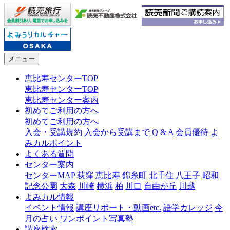
メニュー
恵比寿センターTOP
恵比寿センターTOP
恵比寿センター案内
初めてご利用の方へ
初めてご利用の方へ
入会・受講規約
入会から受講まで
Q & A
会員優待
よ
みカルポイント
よくある質問
センター案内
センターMAP
荻窪
恵比寿
錦糸町
北千住
八王子
昭和
記念公園
大森
川崎
横浜
柏
川口
自由が丘
川越
よみカル情報
イベント情報
講座リポート・動画etc.
語学カレッジ
今
月の占い
ワンポイント写真塾
講座検索