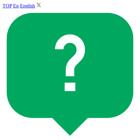
TOP
En
English