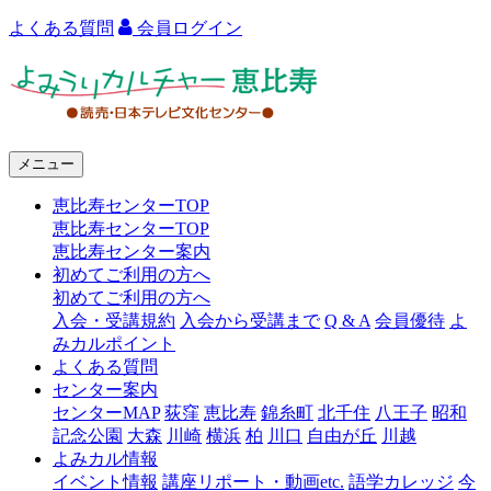
よくある質問
会員ログイン
よ
み
う
メニュー
り
恵比寿センターTOP
カ
恵比寿センターTOP
ル
恵比寿センター案内
初めてご利用の方へ
チ
初めてご利用の方へ
ャ
入会・受講規約
入会から受講まで
Q & A
会員優待
よ
みカルポイント
ー
よくある質問
センター案内
恵
センターMAP
荻窪
恵比寿
錦糸町
北千住
八王子
昭和
比
記念公園
大森
川崎
横浜
柏
川口
自由が丘
川越
よみカル情報
寿
イベント情報
講座リポート・動画etc.
語学カレッジ
今