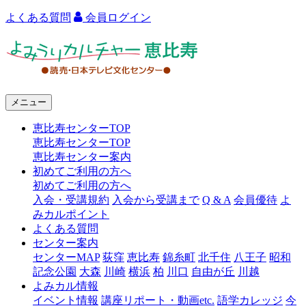
よくある質問
会員ログイン
よ
み
う
メニュー
り
恵比寿センターTOP
カ
恵比寿センターTOP
ル
恵比寿センター案内
初めてご利用の方へ
チ
初めてご利用の方へ
ャ
入会・受講規約
入会から受講まで
Q & A
会員優待
よ
みカルポイント
ー
よくある質問
センター案内
恵
センターMAP
荻窪
恵比寿
錦糸町
北千住
八王子
昭和
比
記念公園
大森
川崎
横浜
柏
川口
自由が丘
川越
よみカル情報
寿
イベント情報
講座リポート・動画etc.
語学カレッジ
今