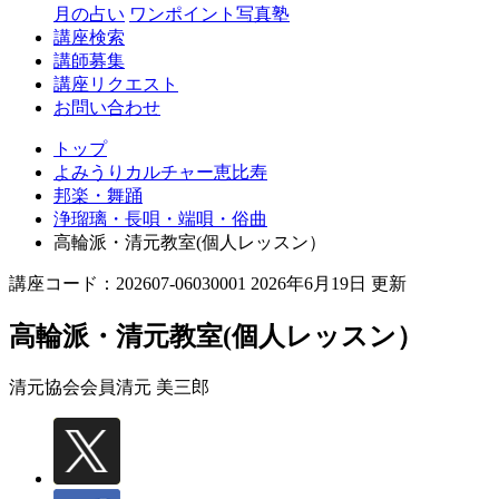
月の占い
ワンポイント写真塾
講座検索
講師募集
講座リクエスト
お問い合わせ
トップ
よみうりカルチャー恵比寿
邦楽・舞踊
浄瑠璃・長唄・端唄・俗曲
高輪派・清元教室(個人レッスン）
講座コード：202607-06030001 2026年6月19日 更新
高輪派・清元教室(個人レッスン）
清元協会会員
清元 美三郎