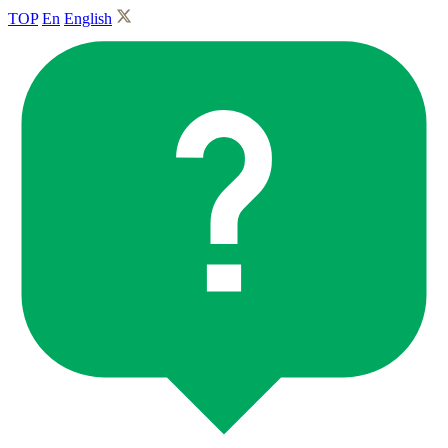
TOP
En
English