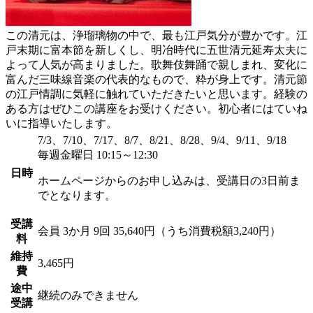
この清元は、浄瑠璃物の中で、最も江戸気分が豊かです。江
戸末期に富本節を新しくし、明冶時代に五世清元延寿太夫に
よって人気が高まりました。歌舞伎舞踊で親しまれ、変化に
富んだ三味線音楽の代表的なもので、粋が身上です。清元節
の江戸情調に気軽に触れていただきたいと思います。経験の
ある方はぜひこの講座をお受けください。初心者にはていね
いに指導いたします。
7/3、7/10、7/17、8/7、8/21、8/28、9/4、9/11、9/18
毎週金曜日 10:15～12:30
日時
ホームページからのお申し込みは、受講日の3日前ま
でとなります。
受講
会員
3か月 9回 35,640円（うち消費税額3,240円）
料
維持
3,465円
費
途中
継続のみできません
受講