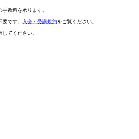
の手数料を承ります。
不要です。
入会・受講規約
をご覧ください。
信してください。