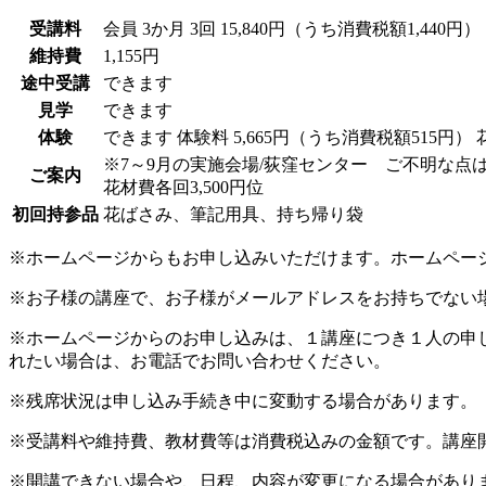
受講料
会員
3か月 3回 15,840円（うち消費税額1,440円）
維持費
1,155円
途中受講
できます
見学
できます
体験
できます
体験料
5,665円（うち消費税額515円）
※7～9月の実施会場/荻窪センター ご不明な点
ご案内
花材費各回3,500円位
初回持参品
花ばさみ、筆記用具、持ち帰り袋
※ホームページからもお申し込みいただけます。ホームペー
※お子様の講座で、お子様がメールアドレスをお持ちでない
※ホームページからのお申し込みは、１講座につき１人の申
れたい場合は、お電話でお問い合わせください。
※残席状況は申し込み手続き中に変動する場合があります。
※受講料や維持費、教材費等は消費税込みの金額です。講座
※開講できない場合や、日程、内容が変更になる場合があり