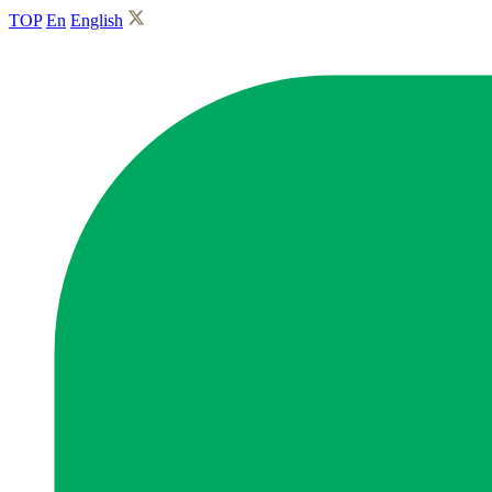
TOP
En
English