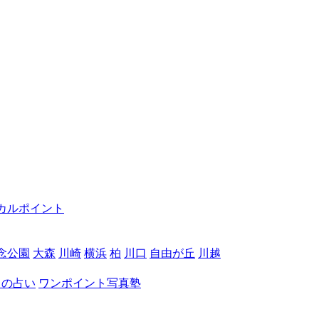
カルポイント
念公園
大森
川崎
横浜
柏
川口
自由が丘
川越
月の占い
ワンポイント写真塾