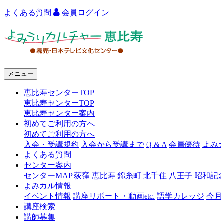
よくある質問
会員ログイン
よ
み
う
メニュー
り
恵比寿センターTOP
カ
恵比寿センターTOP
ル
恵比寿センター案内
初めてご利用の方へ
チ
初めてご利用の方へ
ャ
入会・受講規約
入会から受講まで
Q & A
会員優待
よみ
よくある質問
ー
センター案内
センターMAP
荻窪
恵比寿
錦糸町
北千住
八王子
昭和記
恵
よみカル情報
比
イベント情報
講座リポート・動画etc.
語学カレッジ
今
講座検索
寿
講師募集