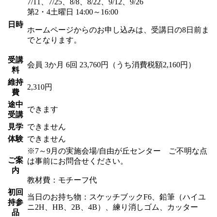
7/11、7/25、8/8、8/22、9/12、9/26
第2・4土曜日 14:00～16:00
日時
ホームページからのお申し込みは、受講日の8日前ま
でとなります。
受講
会員
3か月 6回 23,760円（うち消費税額2,160円）
料
維持
2,310円
費
途中
できます
受講
見学
できません
体験
できません
※7～9月の実施会場/自由が丘センター ご不明な点
ご案
は事前にお問合せください。
内
教材費：モチーフ代
初回
当日のお持ち物：スケッチブックF6、鉛筆（ハイユ
持参
ニ2H、HB、2B、4B）、練り消しゴム、カッター
品