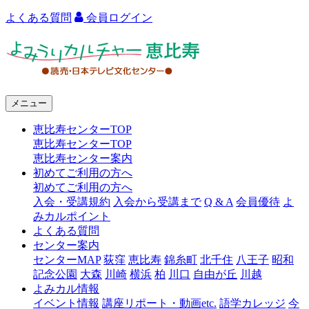
よくある質問
会員ログイン
よ
み
う
メニュー
り
恵比寿センターTOP
カ
恵比寿センターTOP
ル
恵比寿センター案内
初めてご利用の方へ
チ
初めてご利用の方へ
ャ
入会・受講規約
入会から受講まで
Q & A
会員優待
よ
みカルポイント
ー
よくある質問
センター案内
恵
センターMAP
荻窪
恵比寿
錦糸町
北千住
八王子
昭和
比
記念公園
大森
川崎
横浜
柏
川口
自由が丘
川越
よみカル情報
寿
イベント情報
講座リポート・動画etc.
語学カレッジ
今