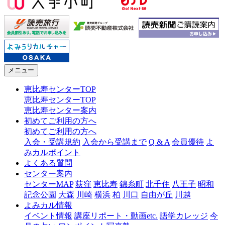
メニュー
恵比寿センターTOP
恵比寿センターTOP
恵比寿センター案内
初めてご利用の方へ
初めてご利用の方へ
入会・受講規約
入会から受講まで
Q & A
会員優待
よ
みカルポイント
よくある質問
センター案内
センターMAP
荻窪
恵比寿
錦糸町
北千住
八王子
昭和
記念公園
大森
川崎
横浜
柏
川口
自由が丘
川越
よみカル情報
イベント情報
講座リポート・動画etc.
語学カレッジ
今