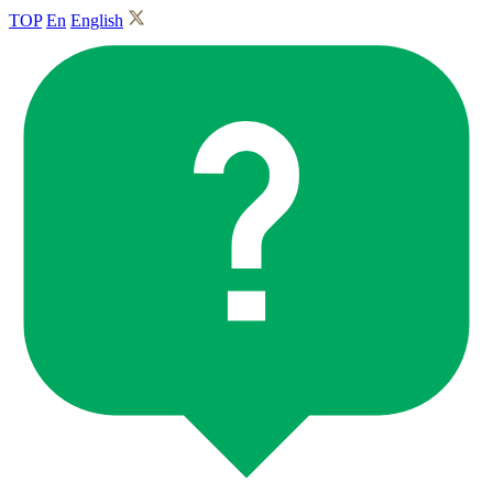
TOP
En
English