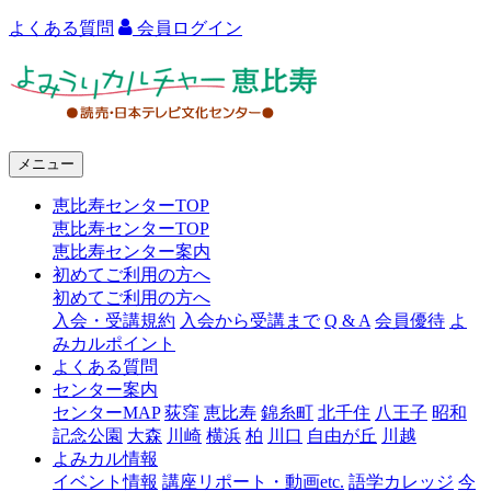
よくある質問
会員ログイン
よ
み
う
メニュー
り
恵比寿センターTOP
カ
恵比寿センターTOP
ル
恵比寿センター案内
初めてご利用の方へ
チ
初めてご利用の方へ
ャ
入会・受講規約
入会から受講まで
Q & A
会員優待
よ
みカルポイント
ー
よくある質問
センター案内
恵
センターMAP
荻窪
恵比寿
錦糸町
北千住
八王子
昭和
比
記念公園
大森
川崎
横浜
柏
川口
自由が丘
川越
よみカル情報
寿
イベント情報
講座リポート・動画etc.
語学カレッジ
今