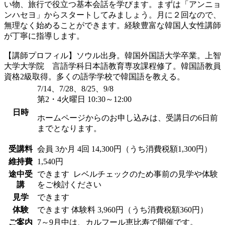
い物、旅行で役立つ基本会話を学びます。まずは「アンニョ
ンハセヨ」からスタートしてみましょう。月に２回なので、
無理なく始めることができます。経験豊富な韓国人女性講師
が丁寧に指導します。
【講師プロフィル】ソウル出身。韓国外国語大学卒業。上智
大学大学院 言語学科日本語教育専攻課程修了。韓国語教員
資格2級取得。多くの語学学校で韓国語を教える。
7/14、7/28、8/25、9/8
第2・4火曜日 10:30～12:00
日時
ホームページからのお申し込みは、受講日の6日前
までとなります。
受講料
会員
3か月 4回 14,300円（うち消費税額1,300円）
維持費
1,540円
途中受
できます
レベルチェックのため事前の見学や体験
講
をご検討ください
見学
できます
体験
できます
体験料
3,960円（うち消費税額360円）
ご案内
7～9月中は、カルフール恵比寿で開催です。