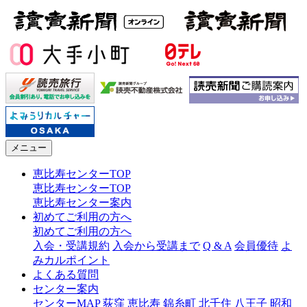
メニュー
恵比寿センターTOP
恵比寿センターTOP
恵比寿センター案内
初めてご利用の方へ
初めてご利用の方へ
入会・受講規約
入会から受講まで
Q & A
会員優待
よ
みカルポイント
よくある質問
センター案内
センターMAP
荻窪
恵比寿
錦糸町
北千住
八王子
昭和