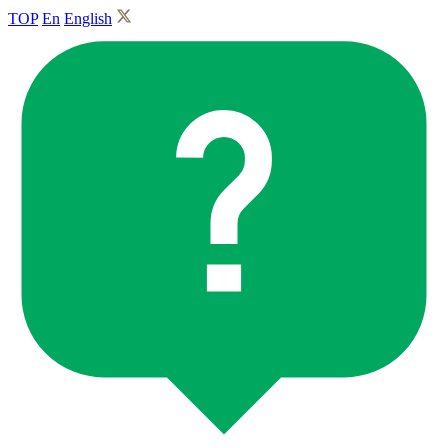
TOP
En
English