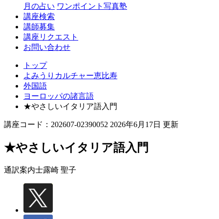
月の占い
ワンポイント写真塾
講座検索
講師募集
講座リクエスト
お問い合わせ
トップ
よみうりカルチャー恵比寿
外国語
ヨーロッパの諸言語
★やさしいイタリア語入門
講座コード：202607-02390052 2026年6月17日 更新
★やさしいイタリア語入門
通訳案内士
露崎 聖子