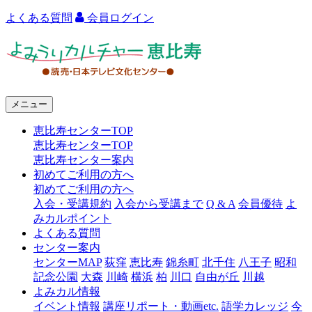
よくある質問
会員ログイン
よ
み
う
メニュー
り
恵比寿センターTOP
カ
恵比寿センターTOP
ル
恵比寿センター案内
初めてご利用の方へ
チ
初めてご利用の方へ
ャ
入会・受講規約
入会から受講まで
Q & A
会員優待
よ
みカルポイント
ー
よくある質問
センター案内
恵
センターMAP
荻窪
恵比寿
錦糸町
北千住
八王子
昭和
比
記念公園
大森
川崎
横浜
柏
川口
自由が丘
川越
よみカル情報
寿
イベント情報
講座リポート・動画etc.
語学カレッジ
今