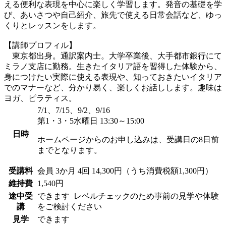
える便利な表現を中心に楽しく学習します。発音の基礎を学
び、あいさつや自己紹介、旅先で使える日常会話など、ゆっ
くりとレッスンをします。
【講師プロフィル】
東京都出身。通訳案内士。大学卒業後、大手都市銀行にて
ミラノ支店に勤務。生きたイタリア語を習得した体験から、
身につけたい実際に使える表現や、知っておきたいイタリア
でのマナーなど、分かり易く、楽しくお話しします。趣味は
ヨガ、ピラティス。
7/1、7/15、9/2、9/16
第1・3・5水曜日 13:30～15:00
日時
ホームページからのお申し込みは、受講日の8日前
までとなります。
受講料
会員
3か月 4回 14,300円（うち消費税額1,300円）
維持費
1,540円
途中受
できます
レベルチェックのため事前の見学や体験
講
をご検討ください
見学
できます