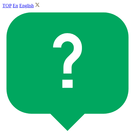
TOP
En
English