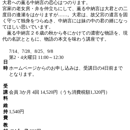
大君への薫る中納言の恋心はつのります。
宮家の老女房・弁を仲立ちにして、薫る中納言は大君との二
度目の逢瀬をはかりますが……。大君は、故父宮の遺言を固
く守って独身をつらぬき、中納言には妹の中の君の婿になっ
てほしい思いでいます。
薫る中納言２６歳の秋から冬にかけての濃密な物語を、現
代の名訳とともに、物語の本文を味わう講座です。
7/14、7/28、8/25、9/8
第2・4火曜日 11:00～12:30
日
時
ホームページからのお申し込みは、受講日の4日前まで
となります。
受
講
会員
3か月 4回 14,520円（うち消費税額1,320円）
料
維
持
1,540円
費
教