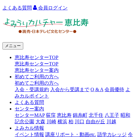
よくある質問
会員ログイン
よ
み
う
メニュー
り
恵比寿センターTOP
カ
恵比寿センターTOP
ル
恵比寿センター案内
初めてご利用の方へ
チ
初めてご利用の方へ
ャ
入会・受講規約
入会から受講まで
Q & A
会員優待
よ
みカルポイント
ー
よくある質問
センター案内
恵
センターMAP
荻窪
恵比寿
錦糸町
北千住
八王子
昭和
比
記念公園
大森
川崎
横浜
柏
川口
自由が丘
川越
よみカル情報
寿
イベント情報
講座リポート・動画etc.
語学カレッジ
今