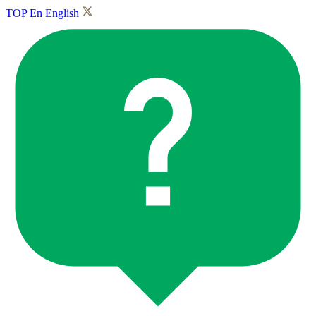
TOP
En
English