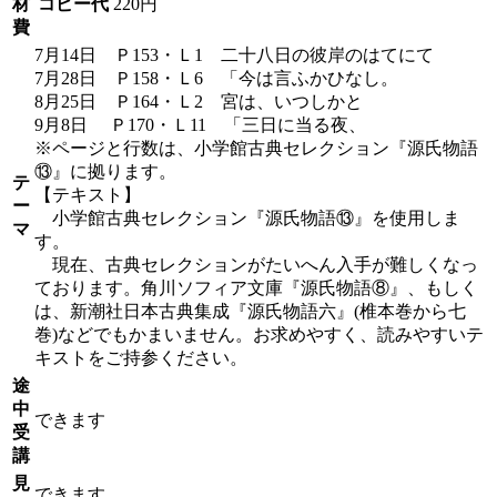
材
コピー代
220円
費
7月14日 Ｐ153・Ｌ1 二十八日の彼岸のはてにて
7月28日 Ｐ158・Ｌ6 「今は言ふかひなし。
8月25日 Ｐ164・Ｌ2 宮は、いつしかと
9月8日 Ｐ170・Ｌ11 「三日に当る夜、
※ページと行数は、小学館古典セレクション『源氏物語
⑬』に拠ります。
テ
【テキスト】
ー
小学館古典セレクション『源氏物語⑬』を使用しま
マ
す。
現在、古典セレクションがたいへん入手が難しくなっ
ております。角川ソフィア文庫『源氏物語⑧』、もしく
は、新潮社日本古典集成『源氏物語六』(椎本巻から七
巻)などでもかまいません。お求めやすく、読みやすいテ
キストをご持参ください。
途
中
できます
受
講
見
できます