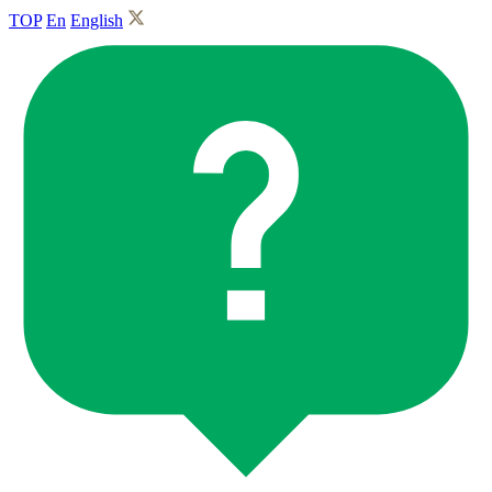
TOP
En
English