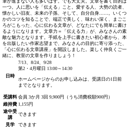
筆が進まない人も多いはず。でも大丈夫。文章を書く目的は
一つ。人に思いを「伝える」こと。愛する人、大勢の読者、
懐かしい旧友、未来の子孫、そして、自分自身……。いくつ
かのコツを知ることで、端正で美しく、味わい深く、まごこ
ろがこもった、心に伝わる文章が、どなたにでも簡単に書け
るようになります。文章力＝「伝える力」が、みなさんの素
敵な魅力となります。手紙を上手に書きたい初心者から、本
を出版したい作家志望まで、みなさんの目的に寄り添った、
「心に伝わる文章講座」を開設しました。楽しく仲良くご一
緒に、教室の文章を作りましょう！
7/13、8/24、9/28
第2・4月曜日 13:00～14:30
日時
ホームページからのお申し込みは、受講日の1日前
までとなります。
受講料
会員
3か月 3回 9,900円（うち消費税額900円）
維持費
1,155円
途中受
できます
講
見学
できます