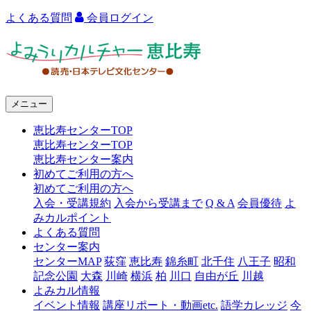
よくある質問
会員ログイン
よ
み
う
メニュー
り
恵比寿センターTOP
カ
恵比寿センターTOP
ル
恵比寿センター案内
初めてご利用の方へ
チ
初めてご利用の方へ
ャ
入会・受講規約
入会から受講まで
Q & A
会員優待
よ
みカルポイント
ー
よくある質問
センター案内
恵
センターMAP
荻窪
恵比寿
錦糸町
北千住
八王子
昭和
比
記念公園
大森
川崎
横浜
柏
川口
自由が丘
川越
よみカル情報
寿
イベント情報
講座リポート・動画etc.
語学カレッジ
今