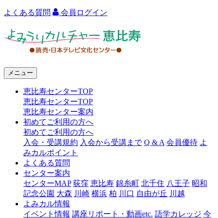
よくある質問
会員ログイン
よ
み
う
メニュー
り
恵比寿センターTOP
カ
恵比寿センターTOP
ル
恵比寿センター案内
初めてご利用の方へ
チ
初めてご利用の方へ
ャ
入会・受講規約
入会から受講まで
Q & A
会員優待
よ
みカルポイント
ー
よくある質問
センター案内
恵
センターMAP
荻窪
恵比寿
錦糸町
北千住
八王子
昭和
比
記念公園
大森
川崎
横浜
柏
川口
自由が丘
川越
よみカル情報
寿
イベント情報
講座リポート・動画etc.
語学カレッジ
今