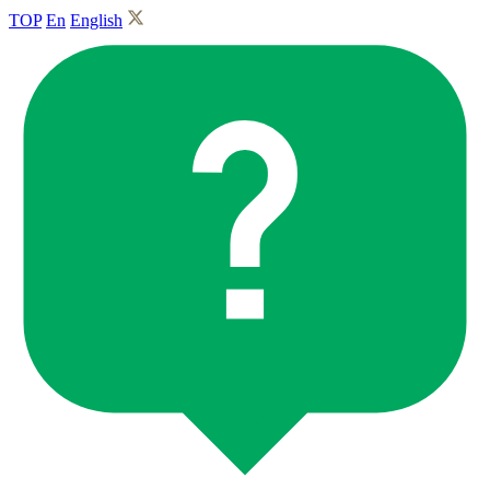
TOP
En
English