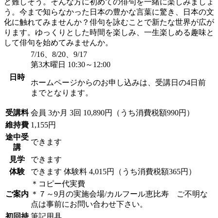
ど難しそう。そんな方に初めての俳句を一緒に楽しみましょ
う。今まで知らなかった日本の豊かな言葉に驚き、日本の文
化に触れてみませんか？俳句を詠むことで新たな世界が広が
ります。ゆっくりとした時間を楽しみ、一生楽しめる趣味と
して俳句を始めてみませんか。
7/16、8/20、9/17
第3木曜日 10:30～12:00
日時
ホームページからのお申し込みは、受講日の4日前
までとなります。
受講料
会員
3か月 3回 10,890円（うち消費税額990円）
維持費
1,155円
途中受
できます
講
見学
できます
体験
できます
体験料
4,015円（うち消費税額365円）
＊コピー代実費
ご案内
＊７～9月の実施会場/カルフール恵比寿 ご不明な
点は事前にお問い合わせ下さい。
初回持
筆記用具