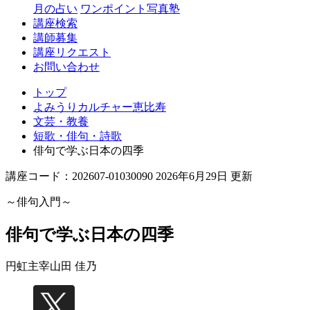
月の占い
ワンポイント写真塾
講座検索
講師募集
講座リクエスト
お問い合わせ
トップ
よみうりカルチャー恵比寿
文芸・教養
短歌・俳句・詩歌
俳句で学ぶ日本の四季
講座コード：202607-01030090 2026年6月29日 更新
～俳句入門～
俳句で学ぶ日本の四季
円虹主宰
山田 佳乃