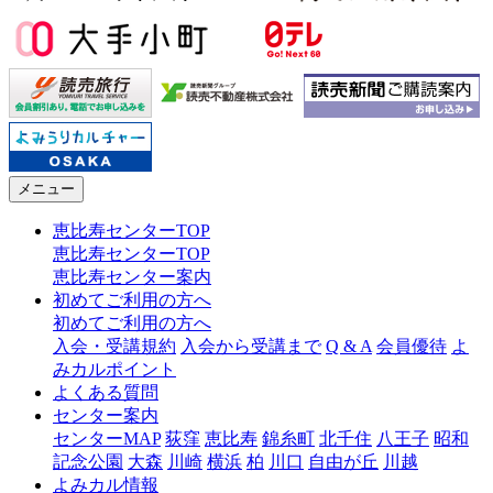
メニュー
恵比寿センターTOP
恵比寿センターTOP
恵比寿センター案内
初めてご利用の方へ
初めてご利用の方へ
入会・受講規約
入会から受講まで
Q & A
会員優待
よ
みカルポイント
よくある質問
センター案内
センターMAP
荻窪
恵比寿
錦糸町
北千住
八王子
昭和
記念公園
大森
川崎
横浜
柏
川口
自由が丘
川越
よみカル情報