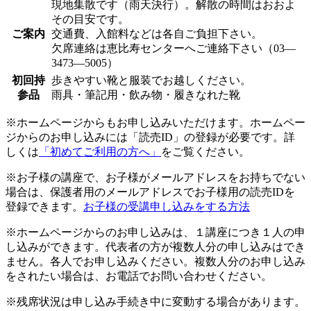
現地集散です（雨天決行）。解散の時間はおおよ
その目安です。
ご案内
交通費、入館料などは各自ご負担下さい。
欠席連絡は恵比寿センターへご連絡下さい（03—
3473—5005）
初回持
歩きやすい靴と服装でお越しください。
参品
雨具・筆記用・飲み物・履きなれた靴
※ホームページからもお申し込みいただけます。ホームペー
ジからのお申し込みには「読売ID」の登録が必要です。詳
しくは
「初めてご利用の方へ」
をご覧ください。
※お子様の講座で、お子様がメールアドレスをお持ちでない
場合は、保護者用のメールアドレスでお子様用の読売IDを
登録できます。
お子様の受講申し込みをする方法
※ホームページからのお申し込みは、１講座につき１人の申
し込みができます。代表者の方が複数人分の申し込みはでき
ません。各人でお申し込みください。複数人分のお申し込み
をされたい場合は、お電話でお問い合わせください。
※残席状況は申し込み手続き中に変動する場合があります。