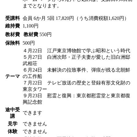
までとなります。
受講料
会員
6か月 5回 17,820円（うち消費税額1,620円）
維持費
1,100円
教材費
教材費
550円
保険料
500円
４月22日 江戸東京博物館で学ぶ昭和という時代
５月27日 白洲次郎・正子夫妻が愛した旧白洲邸
武相荘
６月24日 未解決の拉致事件、弾痕が残る北朝鮮
テーマ
の工作船
７月22日 テレビ放送の歴史と登録有形文化財の
東京タワー
９月23日 慰霊と復興：東京都慰霊堂と東京都復
興記念館
途中受
できます
講
見学
できません
体験
できません