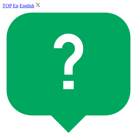
TOP
En
English