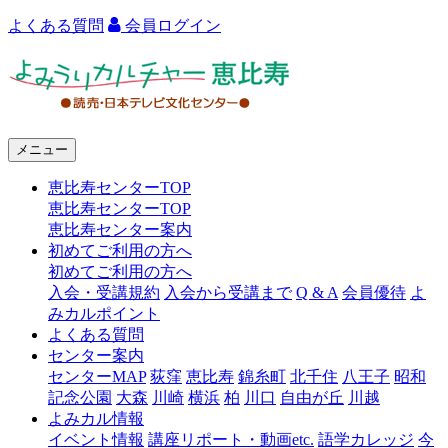
よくある質問
会員ログイン
よ
み
う
メニュー
り
恵比寿センターTOP
カ
恵比寿センターTOP
ル
恵比寿センター案内
初めてご利用の方へ
チ
初めてご利用の方へ
ャ
入会・受講規約
入会から受講まで
Q & A
会員優待
よ
みカルポイント
ー
よくある質問
センター案内
恵
センターMAP
荻窪
恵比寿
錦糸町
北千住
八王子
昭和
比
記念公園
大森
川崎
横浜
柏
川口
自由が丘
川越
よみカル情報
寿
イベント情報
講座リポート・動画etc.
語学カレッジ
今